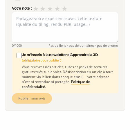
★
★
★
★
★
Votre note :
0
/1000
Pas de liens · pas de domaines · pas de promo
Je m'inscris à la newsletter d'Apprendre la 3D
(obligatoire pour publier)
Vous recevrez nos articles, tutos et packs de textures
gratuits triés sur le volet. Désinscription en un clic à tout
moment via le lien dans chaque email — votre adresse
n'est ni revendue ni partagée.
Politique de
confidentialité
.
Publier mon avis