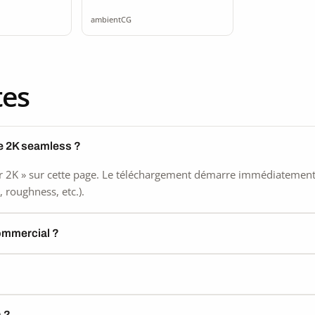
ss
seamless
ambientCG
tes
re 2K seamless ?
 2K » sur cette page. Le téléchargement démarre immédiatement, s
 roughness, etc.).
commercial ?
) ?