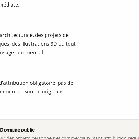
mmédiate.
 architecturale, des projets de
ues, des illustrations 3D ou tout
 l’usage commercial.
’attribution obligatoire, pas de
mmercial. Source originale :
 Domaine public
 pour des projets personnels et commerciaux, sans attribution requ