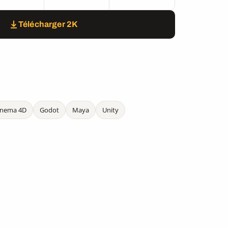
Télécharger 2K
inema 4D
Godot
Maya
Unity