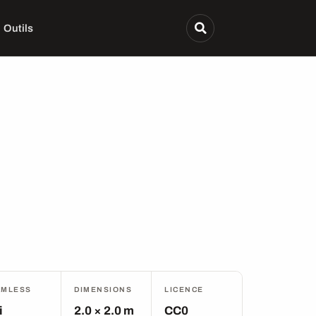
Outils
AMLESS
DIMENSIONS
LICENCE
i
2.0 × 2.0 m
CC0