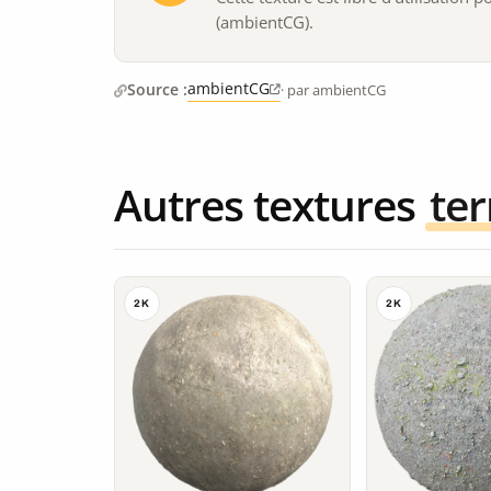
(ambientCG).
ambientCG
Source :
· par ambientCG
Autres textures
ter
2K
2K