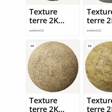
Texture
Textur
terre 2K
terre 
seamless
seamle
ambientCG
ambientCG
2K
2K
Texture
Textur
terre 2K
terre 