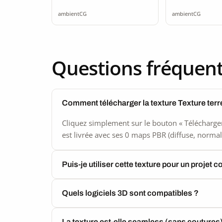
seamless
seamle
ambientCG
ambientCG
Questions fréquen
Comment télécharger la texture Texture ter
Cliquez simplement sur le bouton « Télécharger
est livrée avec ses 0 maps PBR (diffuse, normal,
Puis-je utiliser cette texture pour un projet 
Quels logiciels 3D sont compatibles ?
La texture est-elle seamless (sans coutures