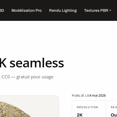
 3D
Modélisation Pro
Rendu Lighting
Textures PBR
2K seamless
. CC0 — gratuit pour usage
4 mai 2026
PUBLIÉ LE
RÉSOLUTION
SE
2K
Ou