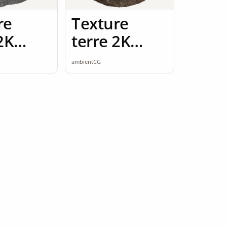
re
Texture
2K
terre 2K
ess
seamless
ambientCG