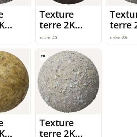
e
Texture
Textu
2K
terre 2K
terre 
ss
seamless
seaml
ambientCG
ambientCG
2K
e
Texture
2K
terre 2K