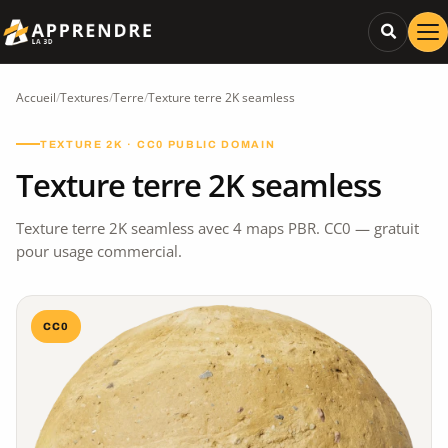
Accueil
/
Textures
/
Terre
/
Texture terre 2K seamless
TEXTURE 2K · CC0 PUBLIC DOMAIN
Texture terre 2K seamless
Texture terre 2K seamless avec 4 maps PBR. CC0 — gratuit
pour usage commercial.
CC0