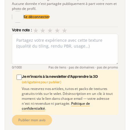
Aucune donnée n'est partagée publiquement à part votre nom et
photo de profil.
Se déconnecter
★
★
★
★
★
Votre note :
0
/1000
Pas de liens · pas de domaines · pas de promo
Je m'inscris à la newsletter d'Apprendre la 3D
(obligatoire pour publier)
Vous recevrez nos articles, tutos et packs de textures
gratuits triés sur le volet. Désinscription en un clic à tout
moment via le lien dans chaque email — votre adresse
n'est ni revendue ni partagée.
Politique de
confidentialité
.
Publier mon avis