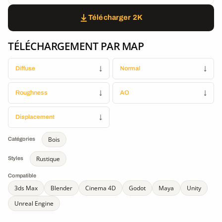
Télécharger 2K
TÉLÉCHARGEMENT PAR MAP
Diffuse
↓
Normal
↓
Roughness
↓
AO
↓
Displacement
↓
Bois
Catégories
Rustique
Styles
Compatible
3ds Max
Blender
Cinema 4D
Godot
Maya
Unity
Unreal Engine