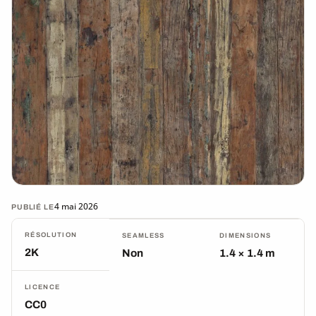
4 mai 2026
PUBLIÉ LE
RÉSOLUTION
SEAMLESS
DIMENSIONS
2K
Non
1.4 × 1.4 m
LICENCE
CC0