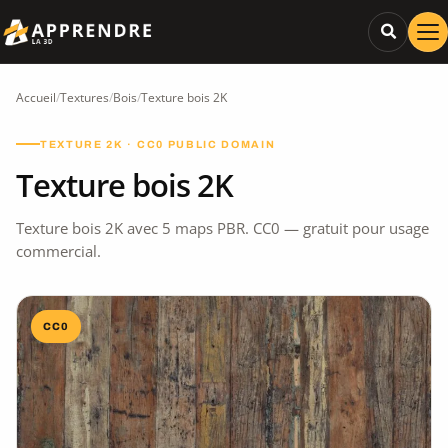
Accueil
/
Textures
/
Bois
/
Texture bois 2K
TEXTURE 2K · CC0 PUBLIC DOMAIN
Texture bois 2K
Texture bois 2K avec 5 maps PBR. CC0 — gratuit pour usage
commercial.
CC0