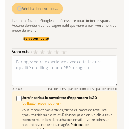
Vérification anti-bot…
L'authentification Google est nécessaire pour limiter le spam.
Aucune donnée n'est partagée publiquement à part votre nom et
photo de profil.
Se déconnecter
★
★
★
★
★
Votre note :
0
/1000
Pas de liens · pas de domaines · pas de promo
Je m'inscris à la newsletter d'Apprendre la 3D
(obligatoire pour publier)
Vous recevrez nos articles, tutos et packs de textures
gratuits triés sur le volet. Désinscription en un clic à tout
moment via le lien dans chaque email — votre adresse
n'est ni revendue ni partagée.
Politique de