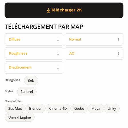
Télécharger 2K
TÉLÉCHARGEMENT PAR MAP
Diffuse
↓
Normal
↓
Roughness
↓
AO
↓
Displacement
↓
Bois
Catégories
Naturel
Styles
Compatible
3ds Max
Blender
Cinema 4D
Godot
Maya
Unity
Unreal Engine