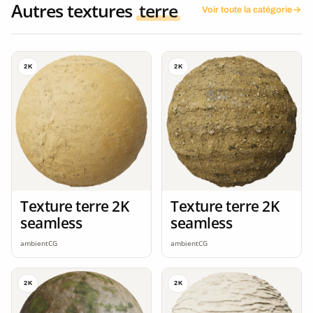
Autres textures
terre
Voir toute la catégorie
2K
2K
Texture terre 2K
Texture terre 2K
seamless
seamless
ambientCG
ambientCG
2K
2K