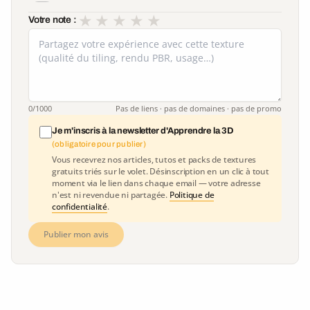
★
★
★
★
★
Votre note :
0
/1000
Pas de liens · pas de domaines · pas de promo
Je m'inscris à la newsletter d'Apprendre la 3D
(obligatoire pour publier)
Vous recevrez nos articles, tutos et packs de textures
gratuits triés sur le volet. Désinscription en un clic à tout
moment via le lien dans chaque email — votre adresse
n'est ni revendue ni partagée.
Politique de
confidentialité
.
Publier mon avis