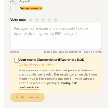
photo de profil.
Se déconnecter
★
★
★
★
★
Votre note :
0
/1000
Pas de liens · pas de domaines · pas de promo
Je m'inscris à la newsletter d'Apprendre la 3D
(obligatoire pour publier)
Vous recevrez nos articles, tutos et packs de textures
gratuits triés sur le volet. Désinscription en un clic à tout
moment via le lien dans chaque email — votre adresse
n'est ni revendue ni partagée.
Politique de
confidentialité
.
Publier mon avis