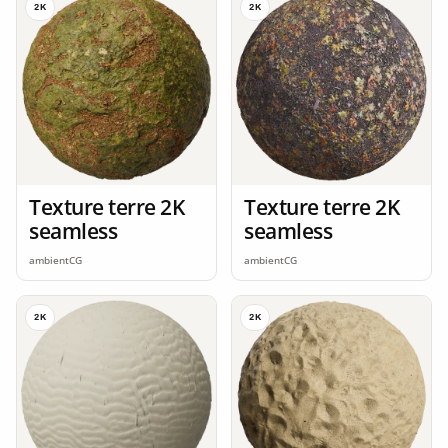
2K
2K
Texture terre 2K
Texture terre 2K
seamless
seamless
ambientCG
ambientCG
2K
2K