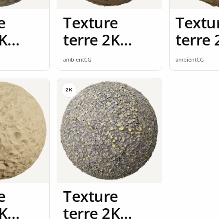
e
Texture
Textu
2K
terre 2K
terre 
ss
seamless
seaml
ambientCG
ambientCG
2K
e
Texture
2K
terre 2K