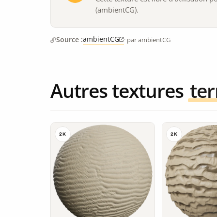
(ambientCG).
ambientCG
Source :
· par ambientCG
Autres textures
ter
2K
2K