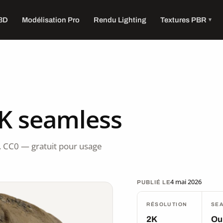
 3D
Modélisation Pro
Rendu Lighting
Textures PBR
2K seamless
. CC0 — gratuit pour usage
4 mai 2026
PUBLIÉ LE
RÉSOLUTION
SE
2K
Ou