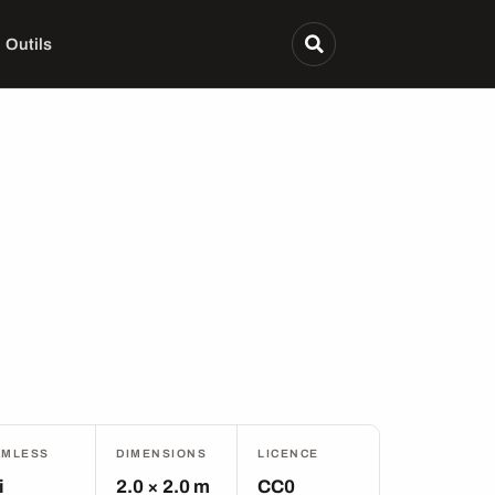
Outils
AMLESS
DIMENSIONS
LICENCE
i
2.0 × 2.0 m
CC0