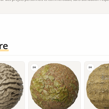
re
2K
2K