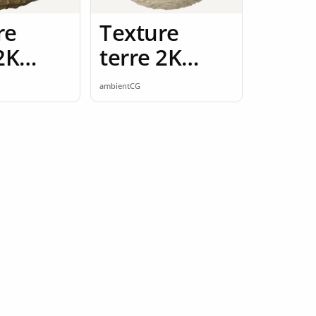
re
Texture
2K
terre 2K
ess
seamless
ambientCG