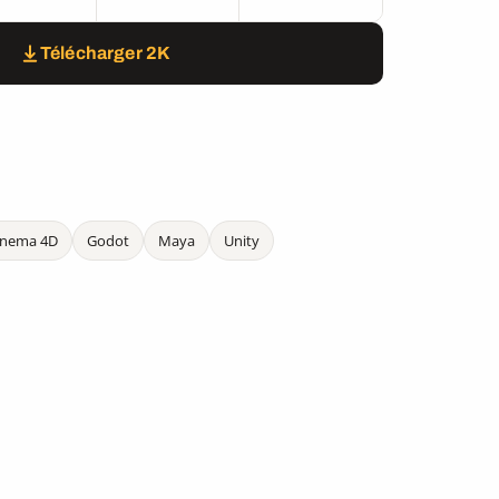
Télécharger 2K
inema 4D
Godot
Maya
Unity