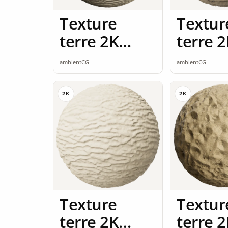
Texture
Textur
terre 2K
terre 
seamless
seamle
ambientCG
ambientCG
2K
2K
Texture
Textur
terre 2K
terre 