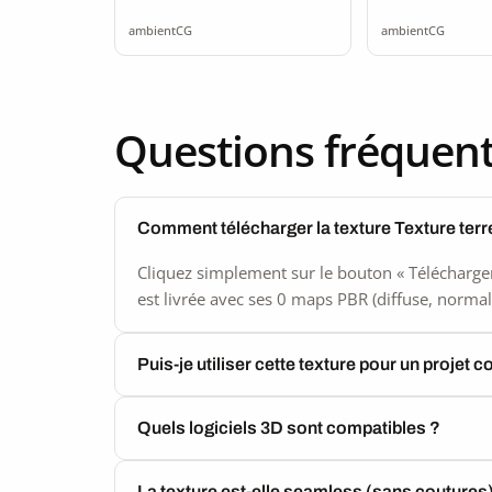
seamless
seamle
ambientCG
ambientCG
Questions fréquen
Comment télécharger la texture Texture ter
Cliquez simplement sur le bouton « Télécharger
est livrée avec ses 0 maps PBR (diffuse, normal,
Puis-je utiliser cette texture pour un projet 
Quels logiciels 3D sont compatibles ?
La texture est-elle seamless (sans coutures