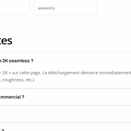
ss
seamless
ambientCG
tes
re 2K seamless ?
 2K » sur cette page. Le téléchargement démarre immédiatement, s
 roughness, etc.).
commercial ?
) ?