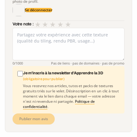
photo de profil.
Se déconnecter
★
★
★
★
★
Votre note :
0
/1000
Pas de liens · pas de domaines · pas de promo
Je m'inscris à la newsletter d'Apprendre la 3D
(obligatoire pour publier)
Vous recevrez nos articles, tutos et packs de textures
gratuits triés sur le volet. Désinscription en un clic à tout
moment via le lien dans chaque email — votre adresse
n'est ni revendue ni partagée.
Politique de
confidentialité
.
Publier mon avis