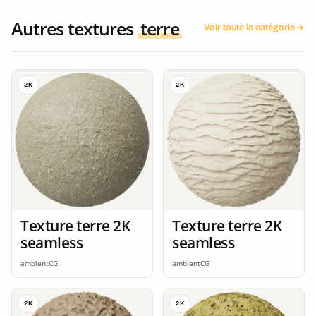
Autres textures
terre
Voir toute la catégorie
2K
2K
Texture terre 2K
Texture terre 2K
seamless
seamless
ambientCG
ambientCG
2K
2K