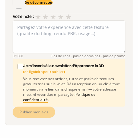
Se déconnecter
★
★
★
★
★
Votre note :
0
/1000
Pas de liens · pas de domaines · pas de promo
Je m'inscris à la newsletter d'Apprendre la 3D
(obligatoire pour publier)
Vous recevrez nos articles, tutos et packs de textures
gratuits triés sur le volet. Désinscription en un clic à tout
moment via le lien dans chaque email — votre adresse
n'est ni revendue ni partagée.
Politique de
confidentialité
.
Publier mon avis