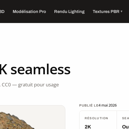
 3D
Modélisation Pro
Rendu Lighting
Textures PBR
2K seamless
. CC0 — gratuit pour usage
4 mai 2026
PUBLIÉ LE
RÉSOLUTION
SE
2K
Ou