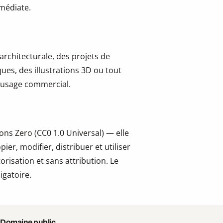
mmédiate.
 architecturale, des projets de
ues, des illustrations 3D ou tout
 l’usage commercial.
ns Zero (CC0 1.0 Universal) — elle
er, modifier, distribuer et utiliser
risation et sans attribution. Le
igatoire.
 Domaine public