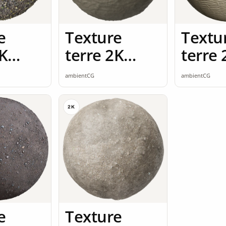
e
Texture
Textu
2K
terre 2K
terre 
ss
seamless
seaml
ambientCG
ambientCG
2K
e
Texture