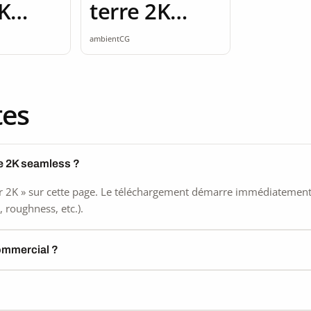
2K
terre 2K
ss
seamless
ambientCG
tes
re 2K seamless ?
 2K » sur cette page. Le téléchargement démarre immédiatement, s
 roughness, etc.).
commercial ?