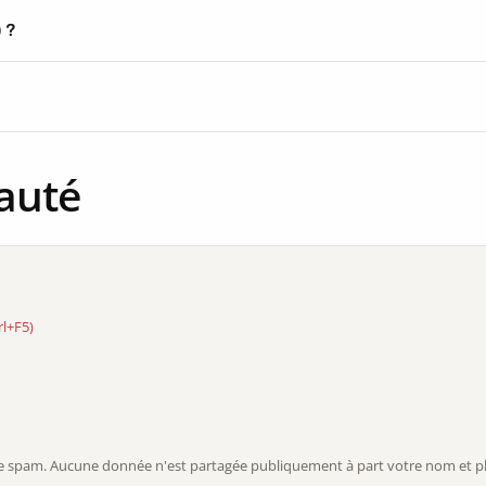
) ?
auté
rl+F5)
r le spam. Aucune donnée n'est partagée publiquement à part votre nom et ph