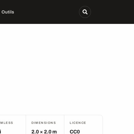
Outils
AMLESS
DIMENSIONS
LICENCE
i
2.0 × 2.0 m
CC0