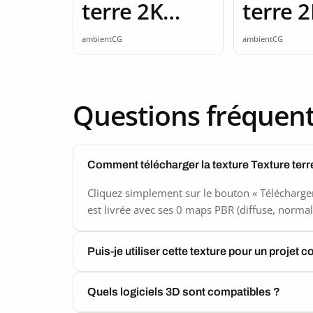
terre 2K
terre 
seamless
seamle
ambientCG
ambientCG
Questions fréquen
Comment télécharger la texture Texture ter
Cliquez simplement sur le bouton « Télécharger
est livrée avec ses 0 maps PBR (diffuse, normal,
Puis-je utiliser cette texture pour un projet 
Quels logiciels 3D sont compatibles ?