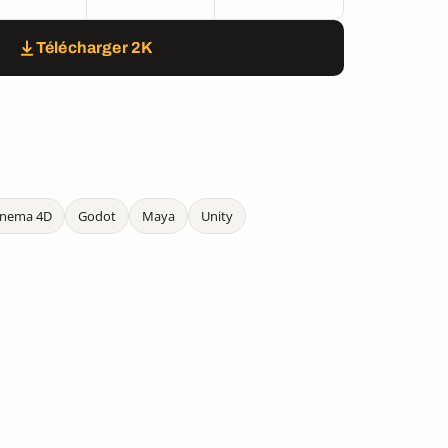
Télécharger 2K
inema 4D
Godot
Maya
Unity