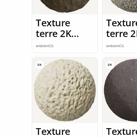
Texture
Textur
terre 2K
terre 
seamless
seamle
ambientCG
ambientCG
2K
2K
Texture
Textur