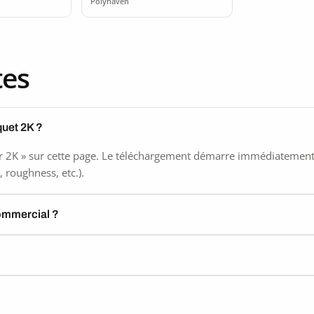
Polyhaven
tes
quet 2K ?
 2K » sur cette page. Le téléchargement démarre immédiatement, s
 roughness, etc.).
commercial ?