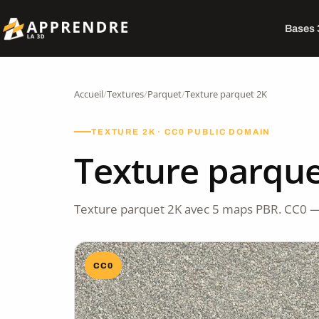
Bases
Accueil
/
Textures
/
Parquet
/
Texture parquet 2K
TEXTURE 2K · CC0 PUBLIC DOMAIN
Texture parque
Texture parquet 2K avec 5 maps PBR. CC0 —
CC0