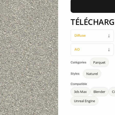
TÉLÉCHARG
Diffuse
↓
AO
↓
Parquet
Catégories
Naturel
Styles
Compatible
3ds Max
Blender
C
Unreal Engine