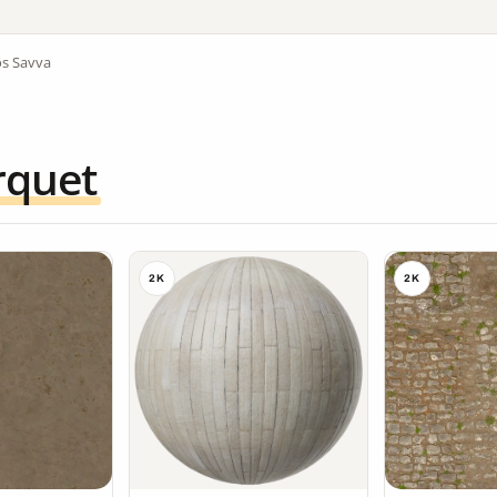
os Savva
rquet
2K
2K