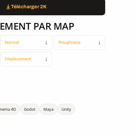
Télécharger 2K
EMENT PAR MAP
Normal
↓
Roughness
↓
Displacement
↓
inema 4D
Godot
Maya
Unity