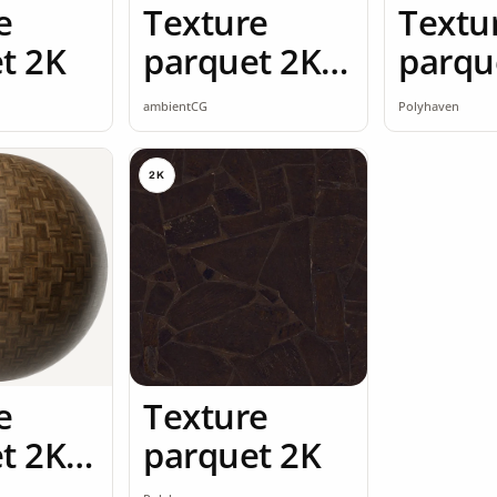
e
Texture
Textu
t 2K
parquet 2K
parqu
seamless
ambientCG
Polyhaven
2K
e
Texture
t 2K
parquet 2K
ss