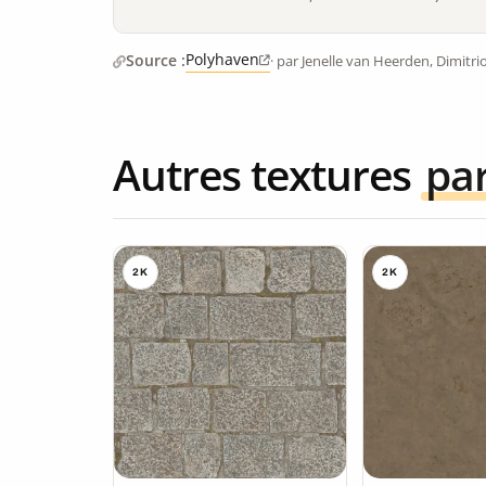
Polyhaven
Source :
· par Jenelle van Heerden, Dimitri
Autres textures
pa
2K
2K