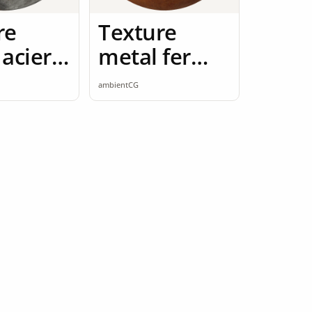
re
Texture
acier
metal fer
amless
rouille 2K
ambientCG
seamless