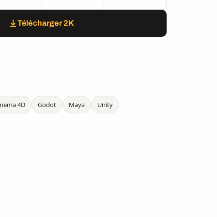
Télécharger 2K
inema 4D
Godot
Maya
Unity