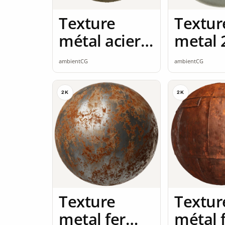
Texture
Textur
métal acier
metal 
2K seamless
seamle
ambientCG
ambientCG
2K
2K
Texture
Textur
metal fer
métal 