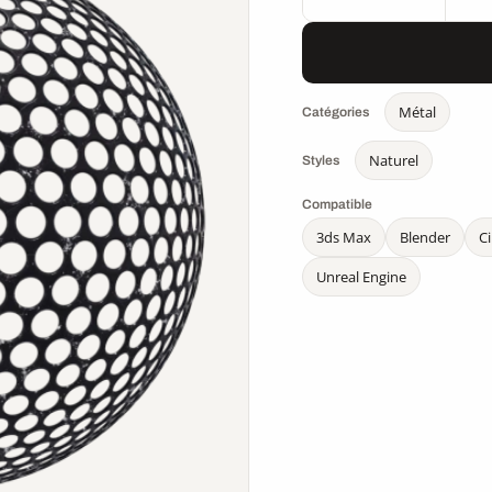
Métal
Catégories
Naturel
Styles
Compatible
3ds Max
Blender
C
Unreal Engine