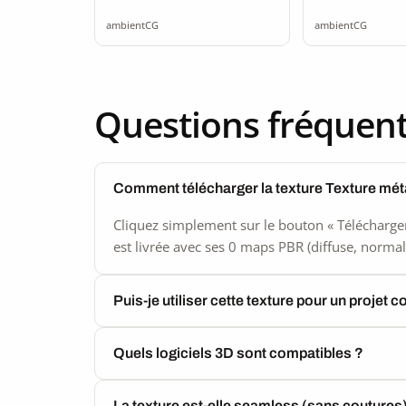
rouille 2K
rouillé
ambientCG
ambientCG
seamless
seamle
Questions fréquen
Comment télécharger la texture Texture mét
Cliquez simplement sur le bouton « Télécharger
est livrée avec ses 0 maps PBR (diffuse, normal,
Puis-je utiliser cette texture pour un projet 
Quels logiciels 3D sont compatibles ?
La texture est-elle seamless (sans coutures