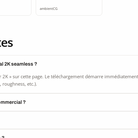
 2K
2K seamless
ambientCG
ss
tes
al 2K seamless ?
 2K » sur cette page. Le téléchargement démarre immédiatement, s
 roughness, etc.).
commercial ?
) ?