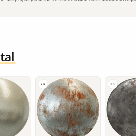
tal
2K
2K