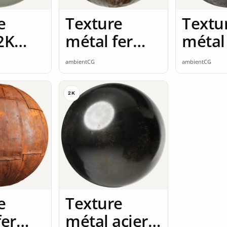
e
Texture
Textu
2K
métal fer
métal 
ss
rouillé 2K
2K se
ambientCG
ambientCG
seamless
2K
e
Texture
fer
métal acier