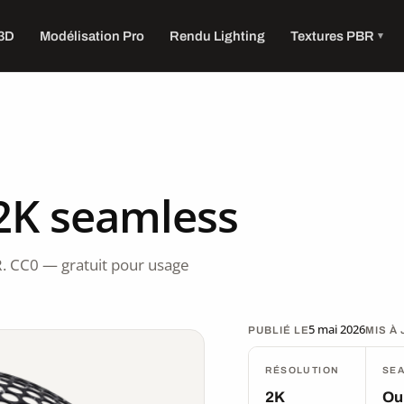
 3D
Modélisation Pro
Rendu Lighting
Textures PBR
2K seamless
. CC0 — gratuit pour usage
5 mai 2026
PUBLIÉ LE
MIS À
RÉSOLUTION
SE
2K
Ou