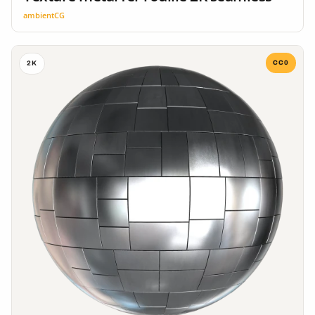
ambientCG
CC0
2K