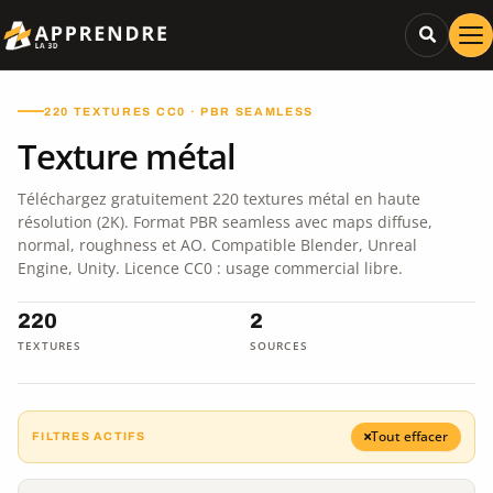
220 TEXTURES CC0 · PBR SEAMLESS
Texture métal
Téléchargez gratuitement 220 textures métal en haute
résolution (2K). Format PBR seamless avec maps diffuse,
normal, roughness et AO. Compatible Blender, Unreal
Engine, Unity. Licence CC0 : usage commercial libre.
220
2
TEXTURES
SOURCES
Tout effacer
FILTRES ACTIFS