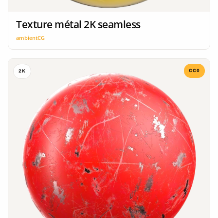
Texture métal 2K seamless
ambientCG
CC0
2K