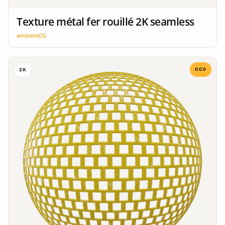
Texture métal fer rouillé 2K seamless
ambientCG
CC0
2K