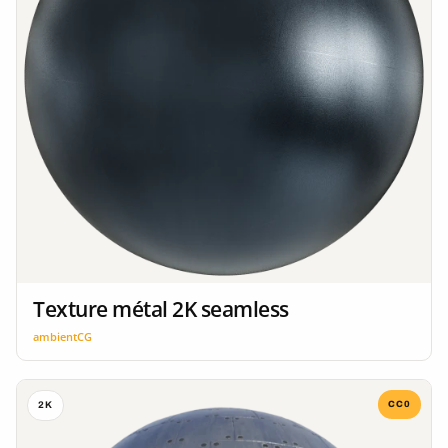
Texture métal 2K seamless
ambientCG
CC0
2K