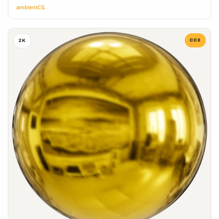
ambientCG
CC0
2K