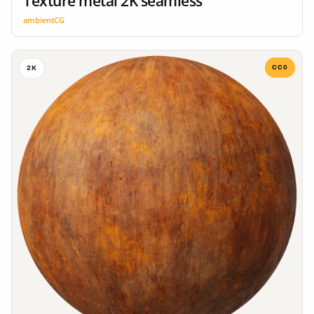
Texture métal 2K seamless
ambientCG
CC0
2K