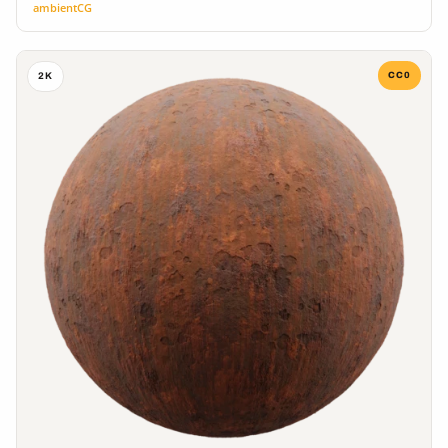
ambientCG
CC0
2K