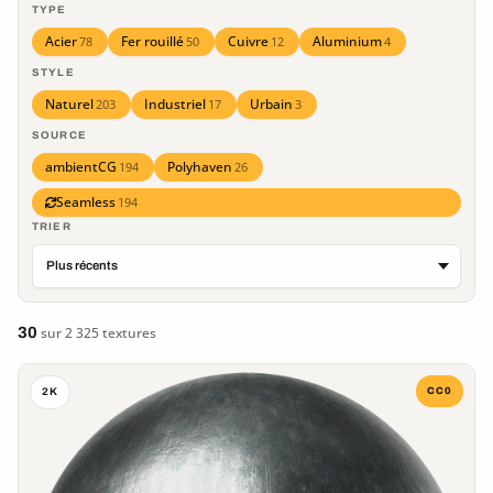
TYPE
Acier
Fer rouillé
Cuivre
Aluminium
78
50
12
4
STYLE
Naturel
Industriel
Urbain
203
17
3
SOURCE
ambientCG
Polyhaven
194
26
Seamless
194
TRIER
30
sur 2 325 textures
CC0
2K