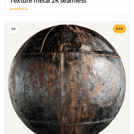
Texture métal 2K seamless
ambientCG
CC0
2K