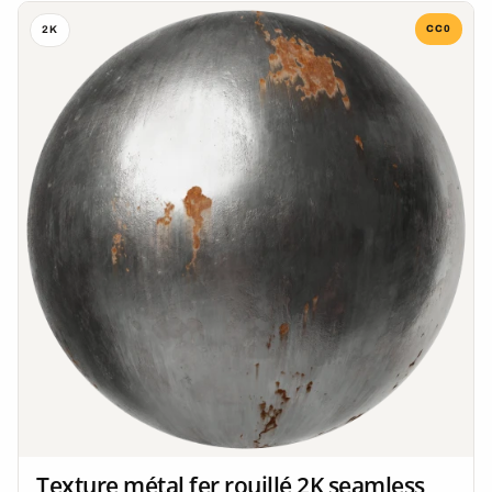
CC0
2K
Texture métal fer rouillé 2K seamless