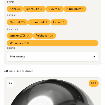
TYPE
Acier
Fer rouillé
Cuivre
Aluminium
78
50
12
4
STYLE
Naturel
Industriel
Urbain
203
17
3
SOURCE
ambientCG
Polyhaven
194
26
Seamless
194
TRIER
10
sur 2 325 textures
CC0
2K