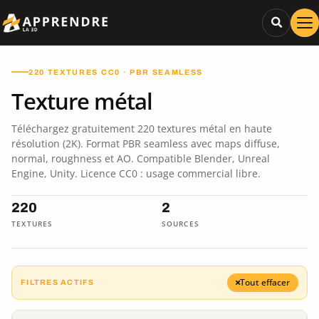
220 TEXTURES CC0 · PBR SEAMLESS
Texture métal
Téléchargez gratuitement 220 textures métal en haute
résolution (2K). Format PBR seamless avec maps diffuse,
normal, roughness et AO. Compatible Blender, Unreal
Engine, Unity. Licence CC0 : usage commercial libre.
220
2
TEXTURES
SOURCES
Tout effacer
FILTRES ACTIFS