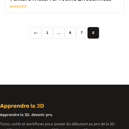
ambientCG
←
1
…
6
7
8
Apprendre
la 3D
Apprendre la 3D, devenir pro.
Tutos, outils et workflows pour passer du débutant au pro de la 3D :