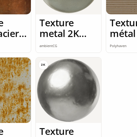
e
Texture
Textu
acier
metal 2K
métal 
seamless
2K
ambientCG
Polyhaven
2K
e
Texture