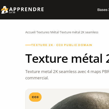
Bases
Accueil
/
Textures
/
Métal
/
Texture métal 2K seamless
TEXTURE 2K · CC0 PUBLIC DOMAIN
Texture métal 
Texture metal 2K seamless avec 4 maps PBR
commercial.
CC0