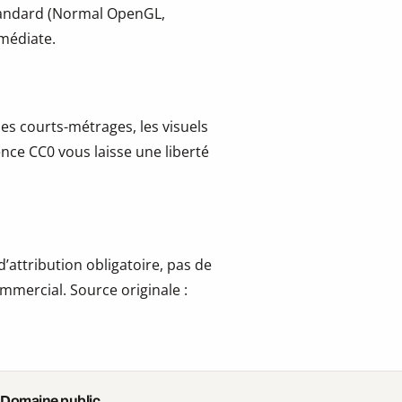
tandard (Normal OpenGL,
mmédiate.
les courts-métrages, les visuels
cence CC0 vous laisse une liberté
’attribution obligatoire, pas de
mmercial. Source originale :
 Domaine public