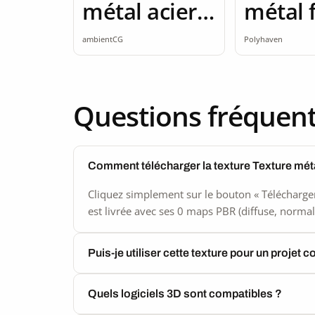
métal acier
métal 
2K seamless
rouillé
ambientCG
Polyhaven
Questions fréquen
Comment télécharger la texture Texture mét
Cliquez simplement sur le bouton « Télécharger
est livrée avec ses 0 maps PBR (diffuse, normal,
Puis-je utiliser cette texture pour un projet 
Quels logiciels 3D sont compatibles ?