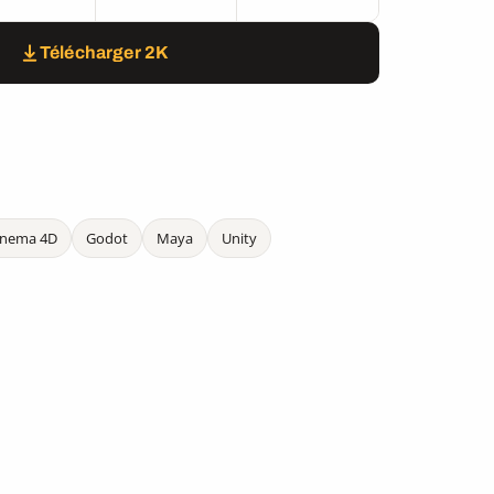
Télécharger 2K
inema 4D
Godot
Maya
Unity