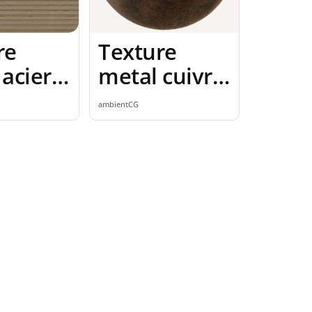
re
Texture
acier
metal cuivre
2K seamless
ambientCG