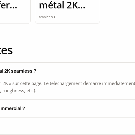
fer
métal 2K
 2K
seamless
ambientCG
tes
al 2K seamless ?
 2K » sur cette page. Le téléchargement démarre immédiatement, s
 roughness, etc.).
commercial ?