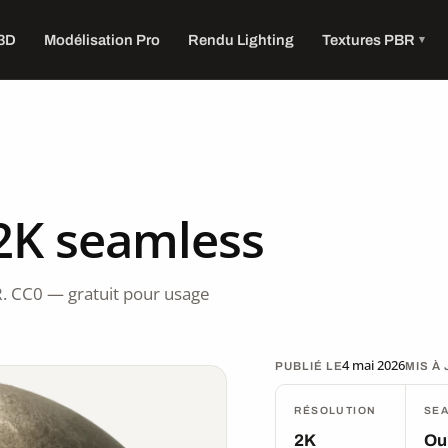
 3D
Modélisation Pro
Rendu Lighting
Textures PBR
2K seamless
. CC0 — gratuit pour usage
4 mai 2026
PUBLIÉ LE
MIS À
RÉSOLUTION
SE
2K
Ou