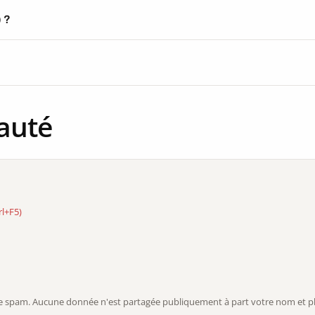
) ?
auté
rl+F5)
r le spam. Aucune donnée n'est partagée publiquement à part votre nom et ph