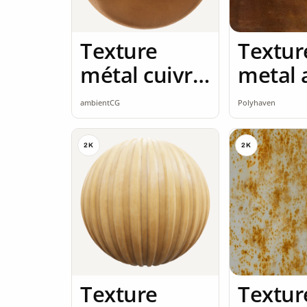
Texture
Textur
métal cuivre
metal 
2K seamless
2K
ambientCG
Polyhaven
2K
2K
Texture
Textur