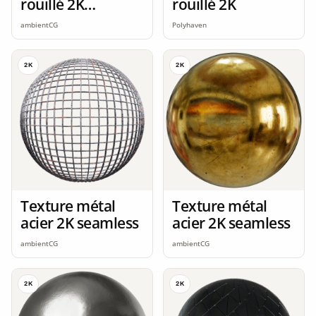
rouillé 2K
rouillé 2K
seamless
ambientCG
Polyhaven
2K
2K
Texture métal
Texture métal
acier 2K seamless
acier 2K seamless
ambientCG
ambientCG
2K
2K