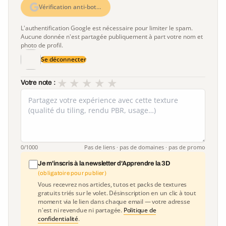
Vérification anti-bot…
L'authentification Google est nécessaire pour limiter le spam.
Aucune donnée n'est partagée publiquement à part votre nom et
photo de profil.
Se déconnecter
★
★
★
★
★
Votre note :
0
/1000
Pas de liens · pas de domaines · pas de promo
Je m'inscris à la newsletter d'Apprendre la 3D
(obligatoire pour publier)
Vous recevrez nos articles, tutos et packs de textures
gratuits triés sur le volet. Désinscription en un clic à tout
moment via le lien dans chaque email — votre adresse
n'est ni revendue ni partagée.
Politique de
confidentialité
.