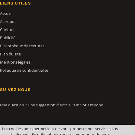
LIENS UTILES
Accueil
À propos
Contact
Publicité
Bibliothèque de textures
Plan du site
Mentions légales
Politique de confidentialité
SUIVEZ-NOUS
Une question ? Une suggestion d'article ? On vous répond.
Les cookies nous permettent de vous proposer nos services plus
© Apprendre-la-3D.fr — 2026
facilement. En utilisant nos services, vous nous donnez