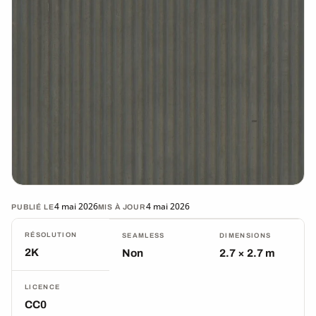
4 mai 2026
4 mai 2026
PUBLIÉ LE
MIS À JOUR
RÉSOLUTION
SEAMLESS
DIMENSIONS
2K
Non
2.7 × 2.7 m
LICENCE
CC0