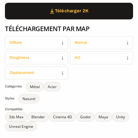
Télécharger 2K
TÉLÉCHARGEMENT PAR MAP
Diffuse
↓
Normal
↓
Roughness
↓
AO
↓
Displacement
↓
Métal
Acier
Catégories
Naturel
Styles
Compatible
3ds Max
Blender
Cinema 4D
Godot
Maya
Unity
Unreal Engine