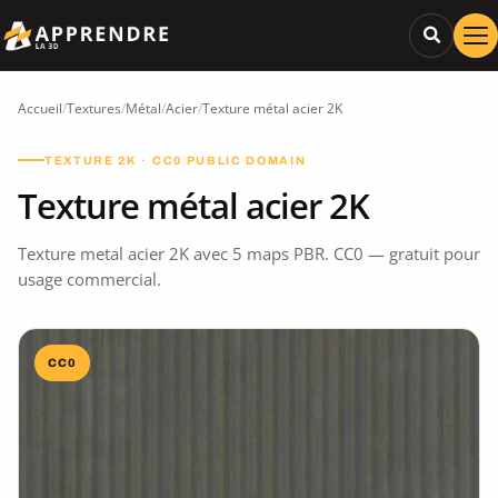
Accueil
/
Textures
/
Métal
/
Acier
/
Texture métal acier 2K
TEXTURE 2K · CC0 PUBLIC DOMAIN
Texture métal acier 2K
Texture metal acier 2K avec 5 maps PBR. CC0 — gratuit pour
usage commercial.
CC0