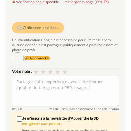
Vérification non disponible — rechargez la page (Ctrl+F5)
Vérification anti-bot…
L'authentification Google est nécessaire pour limiter le spam.
Aucune donnée n'est partagée publiquement à part votre nom et
photo de profil.
Se déconnecter
★
★
★
★
★
Votre note :
0
/1000
Pas de liens · pas de domaines · pas de promo
Je m'inscris à la newsletter d'Apprendre la 3D
(obligatoire pour publier)
Vous recevrez nos articles, tutos et packs de textures