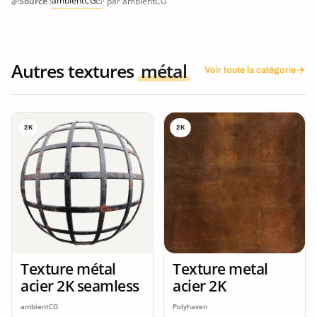
ambientCG
Source :
· par ambientCG
Autres textures
métal
Voir toute la catégorie
2K
2K
Texture métal
Texture metal
acier 2K seamless
acier 2K
ambientCG
Polyhaven