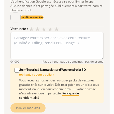
L'authentification Google est nécessaire pour limiter le spam.
Aucune donnée n'est partagée publiquement à part votre nom et
photo de profil.
Se déconnecter
★
★
★
★
★
Votre note :
0
/1000
Pas de liens · pas de domaines · pas de promo
Je m'inscris à la newsletter d'Apprendre la 3D
(obligatoire pour publier)
Vous recevrez nos articles, tutos et packs de textures
gratuits triés sur le volet. Désinscription en un clic à tout
moment via le lien dans chaque email — votre adresse
n'est ni revendue ni partagée.
Politique de
confidentialité
.
Publier mon avis