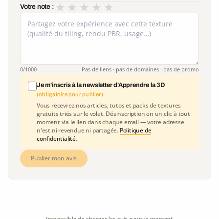
★
★
★
★
★
Votre note :
0
/1000
Pas de liens · pas de domaines · pas de promo
Je m'inscris à la newsletter d'Apprendre la 3D
(obligatoire pour publier)
Vous recevrez nos articles, tutos et packs de textures
gratuits triés sur le volet. Désinscription en un clic à tout
moment via le lien dans chaque email — votre adresse
n'est ni revendue ni partagée.
Politique de
confidentialité
.
Publier mon avis
Impossible de charger les avis pour le moment.