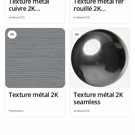
Texture métal
Texture métal fer
cuivre 2K
rouillé 2K
seamless
seamless
ambientCG
ambientCG
2K
2K
Texture métal 2K
Texture métal 2K
seamless
Polyhaven
ambientCG