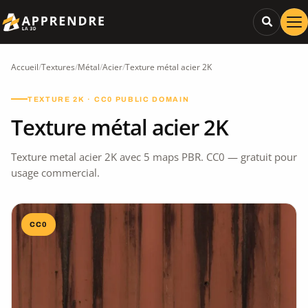
Accueil
/
Textures
/
Métal
/
Acier
/
Texture métal acier 2K
TEXTURE 2K · CC0 PUBLIC DOMAIN
Texture métal acier 2K
Texture metal acier 2K avec 5 maps PBR. CC0 — gratuit pour
usage commercial.
CC0