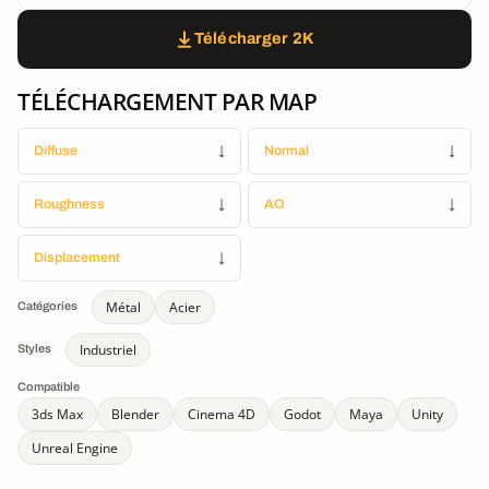
Télécharger 2K
TÉLÉCHARGEMENT PAR MAP
Diffuse
↓
Normal
↓
Roughness
↓
AO
↓
Displacement
↓
Métal
Acier
Catégories
Industriel
Styles
Compatible
3ds Max
Blender
Cinema 4D
Godot
Maya
Unity
Unreal Engine