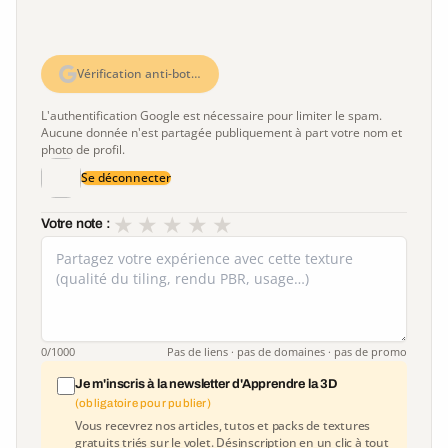
Vérification anti-bot…
L'authentification Google est nécessaire pour limiter le spam.
Aucune donnée n'est partagée publiquement à part votre nom et
photo de profil.
Se déconnecter
★
★
★
★
★
Votre note :
0
/1000
Pas de liens · pas de domaines · pas de promo
Je m'inscris à la newsletter d'Apprendre la 3D
(obligatoire pour publier)
Vous recevrez nos articles, tutos et packs de textures
gratuits triés sur le volet. Désinscription en un clic à tout