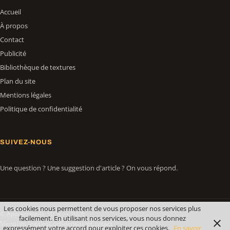
Accueil
À propos
Contact
Publicité
Bibliothèque de textures
Plan du site
Mentions légales
Politique de confidentialité
SUIVEZ-NOUS
Une question ? Une suggestion d'article ? On vous répond.
Les cookies nous permettent de vous proposer nos services plus
© Apprendre-la-3D.fr — 2026
facilement. En utilisant nos services, vous nous donnez
Mentions légales
Confidentialité
Contact
expressément votre accord pour exploiter ces cookies.
En savoir