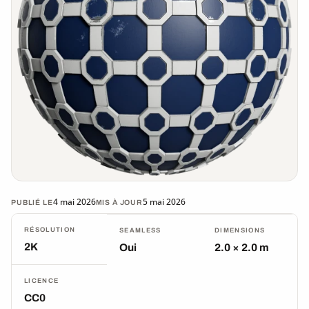
4 mai 2026
5 mai 2026
PUBLIÉ LE
MIS À JOUR
RÉSOLUTION
SEAMLESS
DIMENSIONS
2K
Oui
2.0 × 2.0 m
LICENCE
CC0