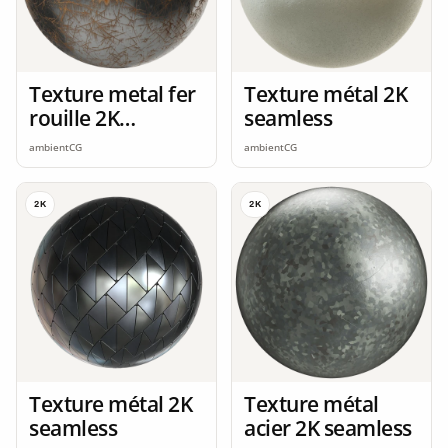
Texture metal fer
Texture métal 2K
rouille 2K
seamless
seamless
ambientCG
ambientCG
2K
2K
Texture métal 2K
Texture métal
seamless
acier 2K seamless