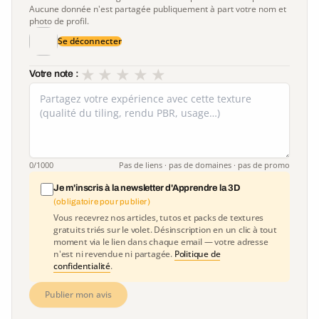
Aucune donnée n'est partagée publiquement à part votre nom et
photo de profil.
Se déconnecter
★
★
★
★
★
Votre note :
0
/1000
Pas de liens · pas de domaines · pas de promo
Je m'inscris à la newsletter d'Apprendre la 3D
(obligatoire pour publier)
Vous recevrez nos articles, tutos et packs de textures
gratuits triés sur le volet. Désinscription en un clic à tout
moment via le lien dans chaque email — votre adresse
n'est ni revendue ni partagée.
Politique de
confidentialité
.
Publier mon avis