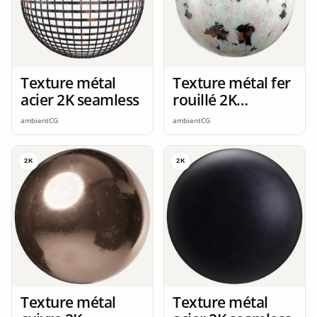
Texture métal
Texture métal fer
acier 2K seamless
rouillé 2K
seamless
ambientCG
ambientCG
2K
2K
Texture métal
Texture métal