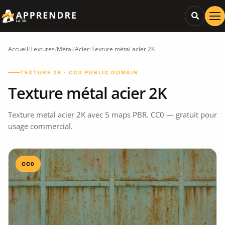
Accueil
/
Textures
/
Métal
/
Acier
/
Texture métal acier 2K
TEXTURE 2K · CC0 PUBLIC DOMAIN
Texture métal acier 2K
Texture metal acier 2K avec 5 maps PBR. CC0 — gratuit pour
usage commercial.
CC0