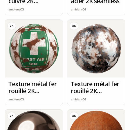
cuivre 2K
acier 2K seamless
seamless
ambientCG
ambientCG
2K
2K
Texture métal fer
Texture métal fer
rouillé 2K
rouillé 2K
seamless
seamless
ambientCG
ambientCG
2K
2K