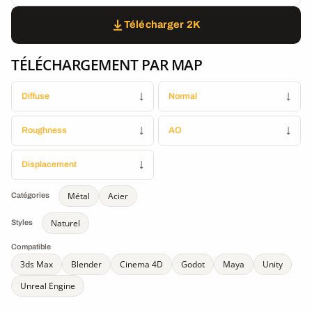
Télécharger 2K
TÉLÉCHARGEMENT PAR MAP
Diffuse
↓
Normal
↓
Roughness
↓
AO
↓
Displacement
↓
Métal
Acier
Catégories
Naturel
Styles
Compatible
3ds Max
Blender
Cinema 4D
Godot
Maya
Unity
Unreal Engine