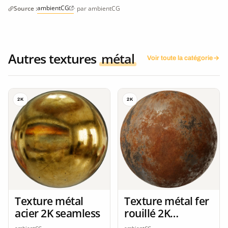
ambientCG
Source :
· par ambientCG
Autres textures
métal
Voir toute la catégorie
2K
2K
Texture métal
Texture métal fer
acier 2K seamless
rouillé 2K
seamless