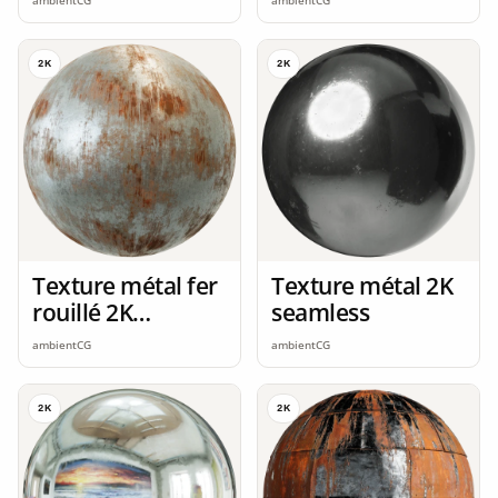
ambientCG
ambientCG
2K
2K
Texture métal fer
Texture métal 2K
rouillé 2K
seamless
seamless
ambientCG
ambientCG
2K
2K