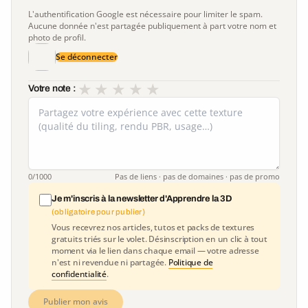
L'authentification Google est nécessaire pour limiter le spam.
Aucune donnée n'est partagée publiquement à part votre nom et
photo de profil.
Se déconnecter
★
★
★
★
★
Votre note :
0
/1000
Pas de liens · pas de domaines · pas de promo
Je m'inscris à la newsletter d'Apprendre la 3D
(obligatoire pour publier)
Vous recevrez nos articles, tutos et packs de textures
gratuits triés sur le volet. Désinscription en un clic à tout
moment via le lien dans chaque email — votre adresse
n'est ni revendue ni partagée.
Politique de
confidentialité
.
Publier mon avis