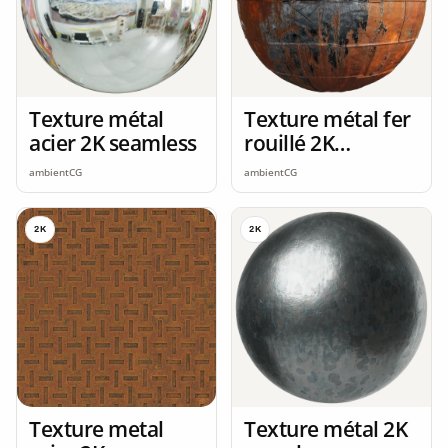
Texture métal
Texture métal fer
acier 2K seamless
rouillé 2K
seamless
ambientCG
ambientCG
2K
2K
Texture metal
Texture métal 2K