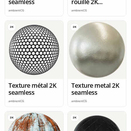
seamless
rouillé 2K
seamless
ambientCG
ambientCG
2K
2K
Texture métal 2K
Texture metal 2K
seamless
seamless
ambientCG
ambientCG
2K
2K