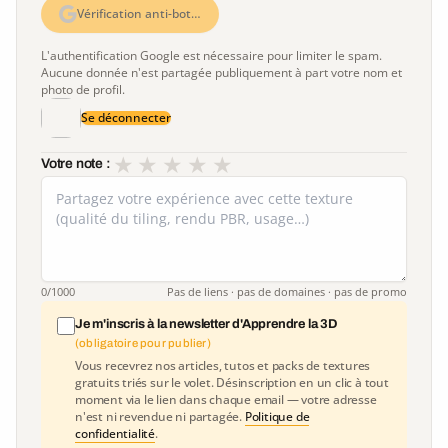
Vérification anti-bot…
L'authentification Google est nécessaire pour limiter le spam.
Aucune donnée n'est partagée publiquement à part votre nom et
photo de profil.
Se déconnecter
★
★
★
★
★
Votre note :
0
/1000
Pas de liens · pas de domaines · pas de promo
Je m'inscris à la newsletter d'Apprendre la 3D
(obligatoire pour publier)
Vous recevrez nos articles, tutos et packs de textures
gratuits triés sur le volet. Désinscription en un clic à tout
moment via le lien dans chaque email — votre adresse
n'est ni revendue ni partagée.
Politique de
confidentialité
.