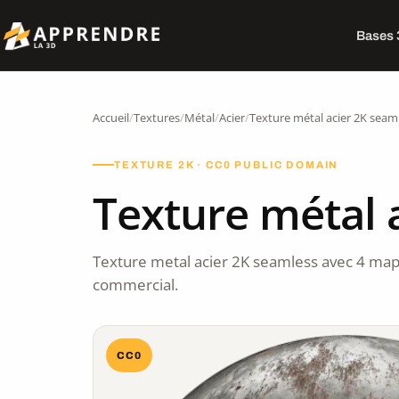
Bases
Accueil
/
Textures
/
Métal
/
Acier
/
Texture métal acier 2K seam
TEXTURE 2K · CC0 PUBLIC DOMAIN
Texture métal 
Texture metal acier 2K seamless avec 4 map
commercial.
CC0