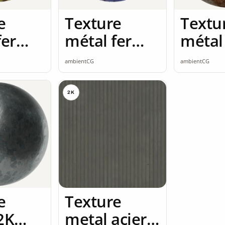
e
Texture
Textu
fer
métal fer
métal 
 2K
rouillé 2K
rouill
ambientCG
ambientCG
ss
seamless
seaml
2K
e
Texture
2K
metal acier