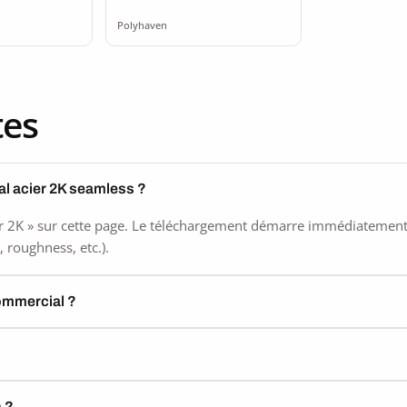
ss
2K
Polyhaven
tes
al acier 2K seamless ?
 2K » sur cette page. Le téléchargement démarre immédiatement, s
 roughness, etc.).
commercial ?
) ?