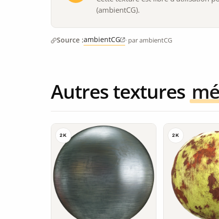
(ambientCG).
ambientCG
Source :
· par ambientCG
Autres textures
mé
2K
2K