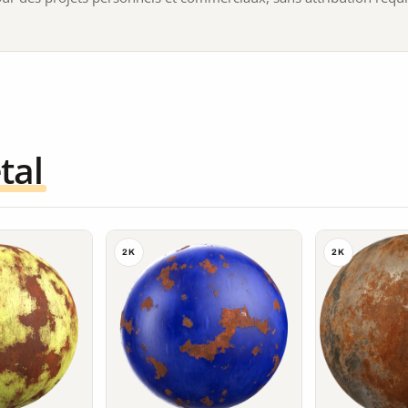
tal
2K
2K