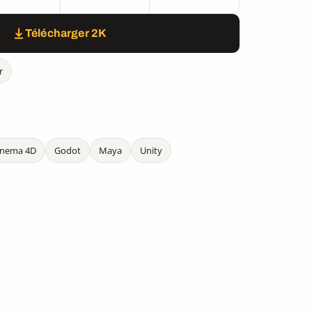
Télécharger 2K
r
inema 4D
Godot
Maya
Unity