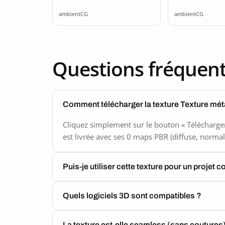
2K seamless
seamle
ambientCG
ambientCG
Questions fréquen
Comment télécharger la texture Texture mét
Cliquez simplement sur le bouton « Télécharger
est livrée avec ses 0 maps PBR (diffuse, normal,
Puis-je utiliser cette texture pour un projet 
Quels logiciels 3D sont compatibles ?
La texture est-elle seamless (sans coutures