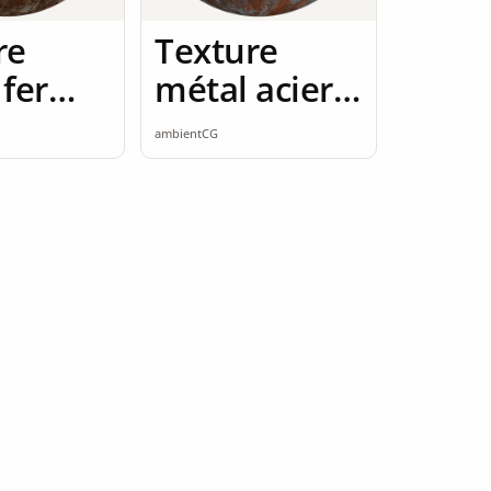
re
Texture
fer
métal acier
é 2K
2K seamless
ambientCG
ess