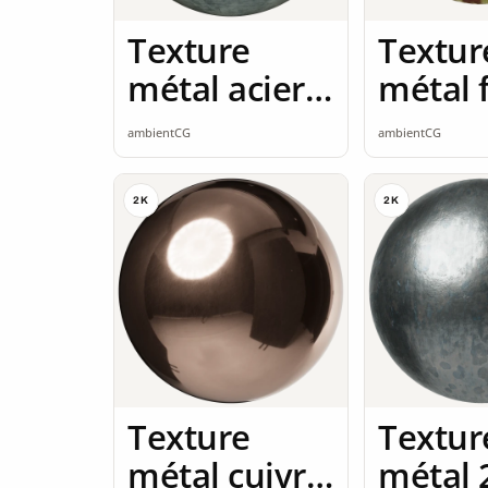
Texture
Textur
métal acier
métal 
2K seamless
rouillé
ambientCG
ambientCG
seamle
2K
2K
Texture
Textur
métal cuivre
métal 