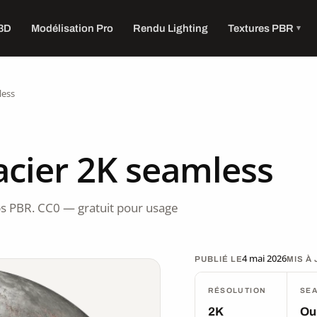
 3D
Modélisation Pro
Rendu Lighting
Textures PBR
less
acier 2K seamless
s PBR. CC0 — gratuit pour usage
4 mai 2026
PUBLIÉ LE
MIS À
RÉSOLUTION
SE
2K
Ou