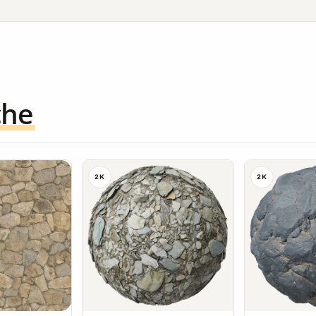
che
2K
2K