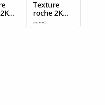
re
Texture
 2K
roche 2K
ess
seamless
ambientCG