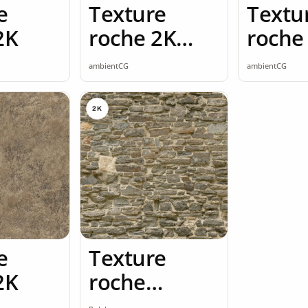
e
Texture
Textu
2K
roche 2K
roche
seamless
seaml
ambientCG
ambientCG
2K
e
Texture
2K
roche
ardoise 2K