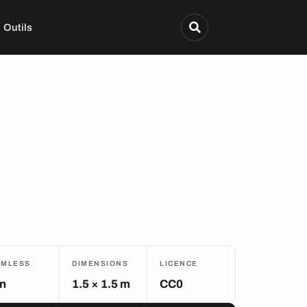
Outils
AMLESS
DIMENSIONS
LICENCE
n
1.5 × 1.5 m
CC0