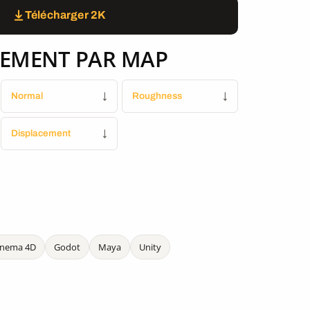
Télécharger 2K
EMENT PAR MAP
Normal
↓
Roughness
↓
Displacement
↓
inema 4D
Godot
Maya
Unity