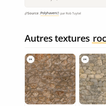
Polyhaven
Source :
· par Rob Tuytel
Autres textures
ro
2K
2K