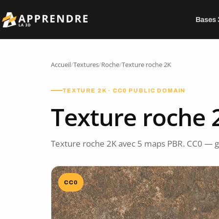
Bases
Accueil
/
Textures
/
Roche
/
Texture roche 2K
TEXTURE 2K · CC0 PUBLIC DOMAIN
Texture roche 
Texture roche 2K avec 5 maps PBR. CC0 — g
CC0