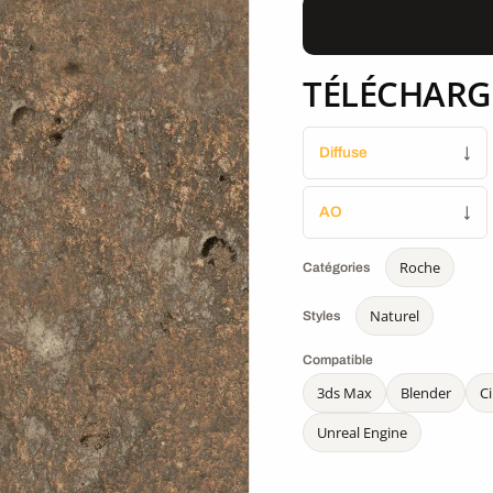
TÉLÉCHARG
Diffuse
↓
AO
↓
Roche
Catégories
Naturel
Styles
Compatible
3ds Max
Blender
C
Unreal Engine