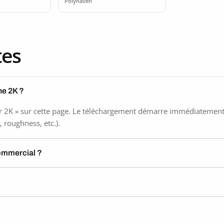
Polyhaven
tes
he 2K ?
 2K » sur cette page. Le téléchargement démarre immédiatement, s
 roughness, etc.).
commercial ?