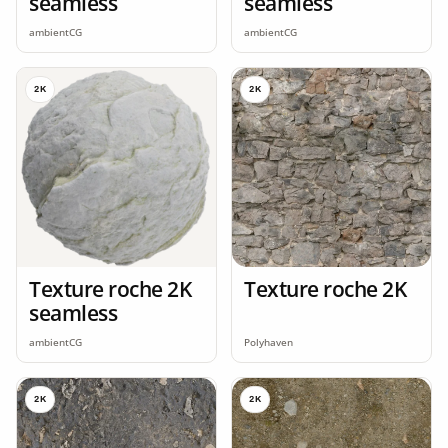
seamless
seamless
ambientCG
ambientCG
2K
2K
Texture roche 2K
Texture roche 2K
seamless
ambientCG
Polyhaven
2K
2K