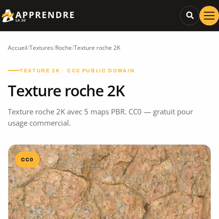
Accueil
/
Textures
/
Roche
/
Texture roche 2K
TEXTURE 2K · CC0 PUBLIC DOMAIN
Texture roche 2K
Texture roche 2K avec 5 maps PBR. CC0 — gratuit pour
usage commercial.
CC0