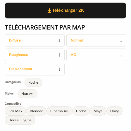
Télécharger 2K
TÉLÉCHARGEMENT PAR MAP
Diffuse
↓
Normal
↓
Roughness
↓
AO
↓
Displacement
↓
Roche
Catégories
Naturel
Styles
Compatible
3ds Max
Blender
Cinema 4D
Godot
Maya
Unity
Unreal Engine