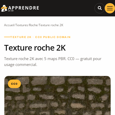
Accueil
/
Textures
/
Roche
/
Texture roche 2K
TEXTURE 2K · CC0 PUBLIC DOMAIN
Texture roche 2K
Texture roche 2K avec 5 maps PBR. CC0 — gratuit pour
usage commercial.
CC0