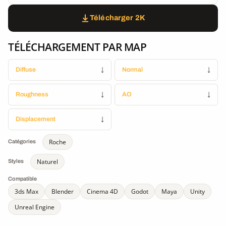
Télécharger 2K
TÉLÉCHARGEMENT PAR MAP
Diffuse
↓
Normal
↓
Roughness
↓
AO
↓
Displacement
↓
Roche
Catégories
Naturel
Styles
Compatible
3ds Max
Blender
Cinema 4D
Godot
Maya
Unity
Unreal Engine