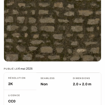
4 mai 2026
PUBLIÉ LE
RÉSOLUTION
SEAMLESS
DIMENSIONS
2K
Non
2.0 × 2.0 m
LICENCE
CC0