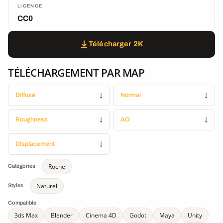
LICENCE
CC0
Télécharger 2K
TÉLÉCHARGEMENT PAR MAP
Diffuse
↓
Normal
↓
Roughness
↓
AO
↓
Displacement
↓
Roche
Catégories
Naturel
Styles
Compatible
3ds Max
Blender
Cinema 4D
Godot
Maya
Unity