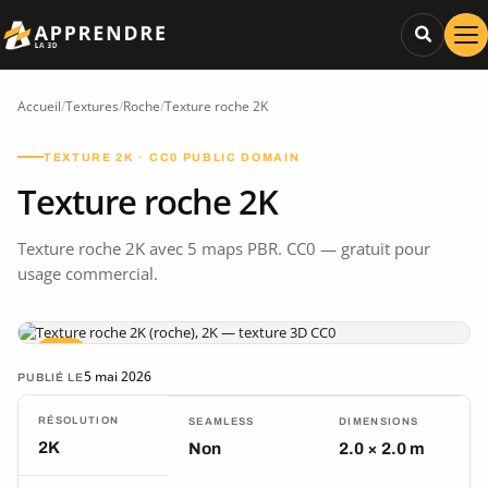
Accueil
/
Textures
/
Roche
/
Texture roche 2K
TEXTURE 2K · CC0 PUBLIC DOMAIN
Texture roche 2K
Texture roche 2K avec 5 maps PBR. CC0 — gratuit pour
usage commercial.
CC0
5 mai 2026
PUBLIÉ LE
RÉSOLUTION
SEAMLESS
DIMENSIONS
2K
Non
2.0 × 2.0 m