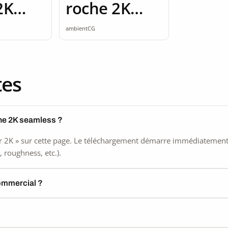
2K
roche 2K
ss
seamless
ambientCG
tes
he 2K seamless ?
 2K » sur cette page. Le téléchargement démarre immédiatement, s
 roughness, etc.).
commercial ?