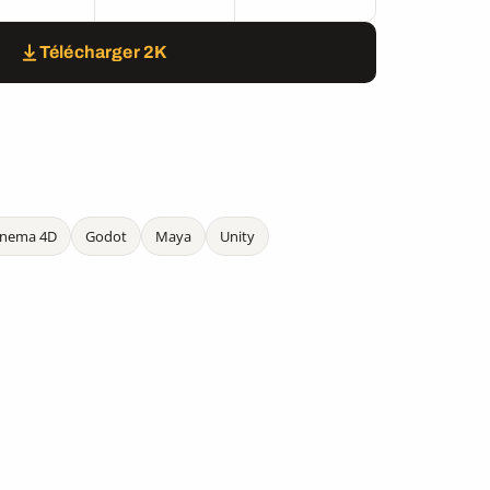
Télécharger 2K
inema 4D
Godot
Maya
Unity