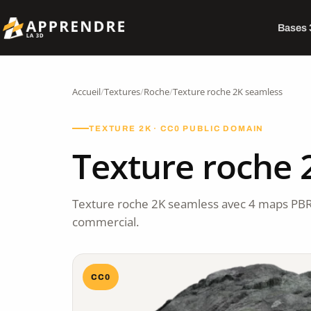
Bases
Accueil
/
Textures
/
Roche
/
Texture roche 2K seamless
TEXTURE 2K · CC0 PUBLIC DOMAIN
Texture roche 
Texture roche 2K seamless avec 4 maps PBR
commercial.
CC0