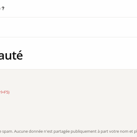
) ?
auté
rl+F5)
r le spam. Aucune donnée n'est partagée publiquement à part votre nom et ph