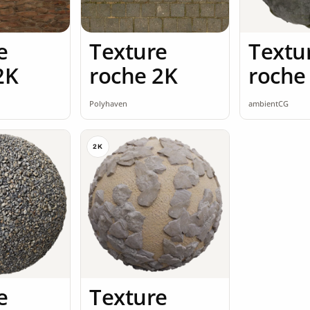
e
Texture
Textu
2K
roche 2K
roche
seaml
Polyhaven
ambientCG
2K
e
Texture