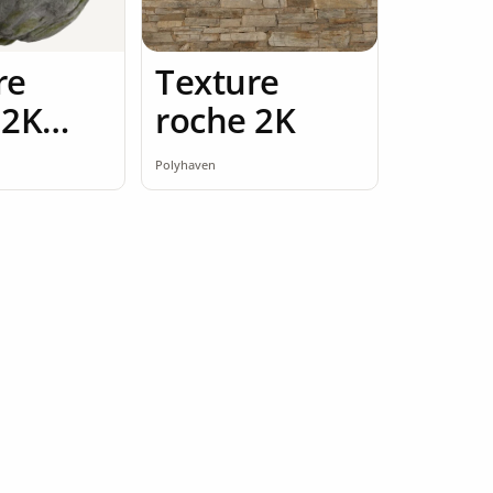
re
Texture
 2K
roche 2K
ess
Polyhaven