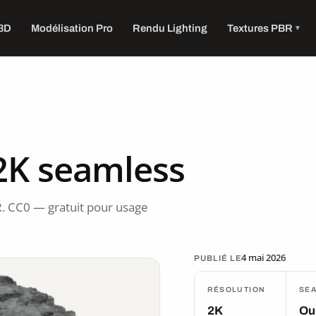
 3D
Modélisation Pro
Rendu Lighting
Textures PBR
2K seamless
. CC0 — gratuit pour usage
4 mai 2026
PUBLIÉ LE
RÉSOLUTION
SE
2K
Ou