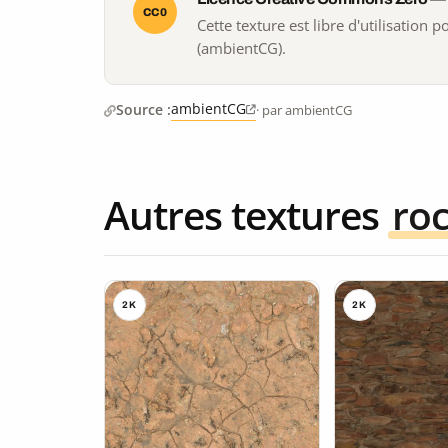
CC0
Cette texture est libre d'utilisation
(ambientCG).
ambientCG
Source :
· par ambientCG
Autres textures
ro
2K
2K