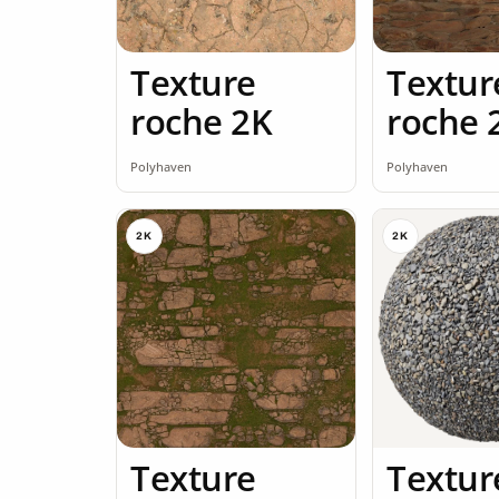
Texture
Textur
roche 2K
roche 
Polyhaven
Polyhaven
2K
2K
Texture
Textur