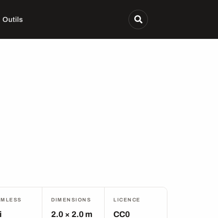
Outils
AMLESS
DIMENSIONS
LICENCE
i
2.0 × 2.0 m
CC0