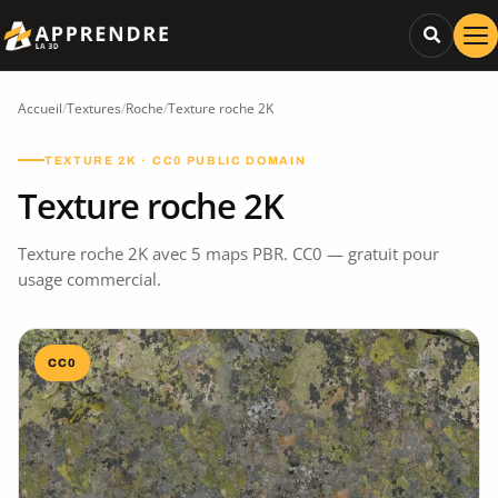
Accueil
/
Textures
/
Roche
/
Texture roche 2K
TEXTURE 2K · CC0 PUBLIC DOMAIN
Texture roche 2K
Texture roche 2K avec 5 maps PBR. CC0 — gratuit pour
usage commercial.
CC0