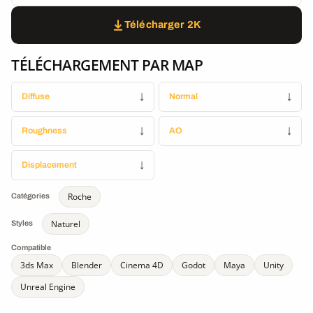
Télécharger 2K
TÉLÉCHARGEMENT PAR MAP
Diffuse
↓
Normal
↓
Roughness
↓
AO
↓
Displacement
↓
Roche
Catégories
Naturel
Styles
Compatible
3ds Max
Blender
Cinema 4D
Godot
Maya
Unity
Unreal Engine