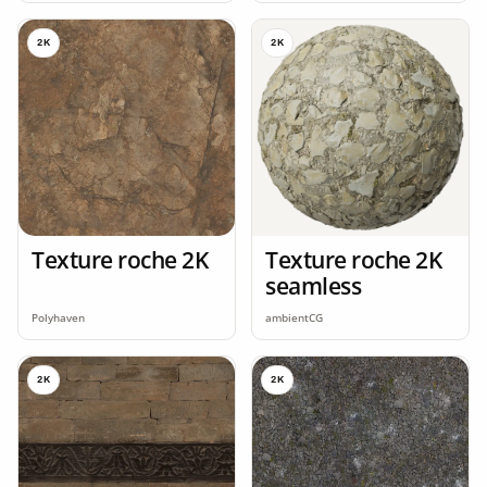
2K
2K
Texture roche 2K
Texture roche 2K
seamless
Polyhaven
ambientCG
2K
2K