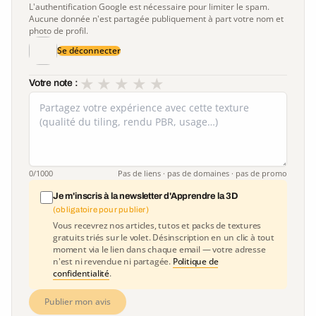
L'authentification Google est nécessaire pour limiter le spam.
Aucune donnée n'est partagée publiquement à part votre nom et
photo de profil.
Se déconnecter
★
★
★
★
★
Votre note :
0
/1000
Pas de liens · pas de domaines · pas de promo
Je m'inscris à la newsletter d'Apprendre la 3D
(obligatoire pour publier)
Vous recevrez nos articles, tutos et packs de textures
gratuits triés sur le volet. Désinscription en un clic à tout
moment via le lien dans chaque email — votre adresse
n'est ni revendue ni partagée.
Politique de
confidentialité
.
Publier mon avis