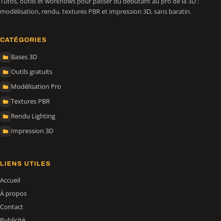
Tutos, outils et workflows pour passer du débutant au pro de la 3D :
modélisation, rendu, textures PBR et impression 3D, sans baratin.
CATÉGORIES
Bases 3D
Outils gratuits
Modélisation Pro
Textures PBR
Rendu Lighting
Impression 3D
LIENS UTILES
Accueil
À propos
Contact
Publicité