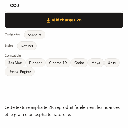
CC0
Télécharger 2K
Asphalte
Catégories
Naturel
Styles
Compatible
3ds Max
Blender
Cinema 4D
Godot
Maya
Unity
Unreal Engine
Cette texture asphalte 2K reproduit fidèlement les nuances
et le grain d’un asphalte naturelle.