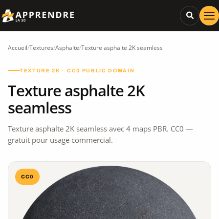
Accueil
/
Textures
/
Asphalte
/
Texture asphalte 2K seamless
TEXTURE 2K · CC0 PUBLIC DOMAIN
Texture asphalte 2K
seamless
Texture asphalte 2K seamless avec 4 maps PBR. CC0 —
gratuit pour usage commercial.
CC0