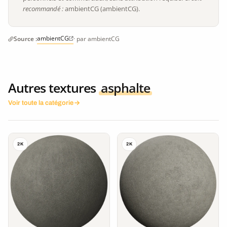
recommandé :
ambientCG (ambientCG).
ambientCG
Source :
· par ambientCG
Autres textures
asphalte
Voir toute la catégorie
2K
2K