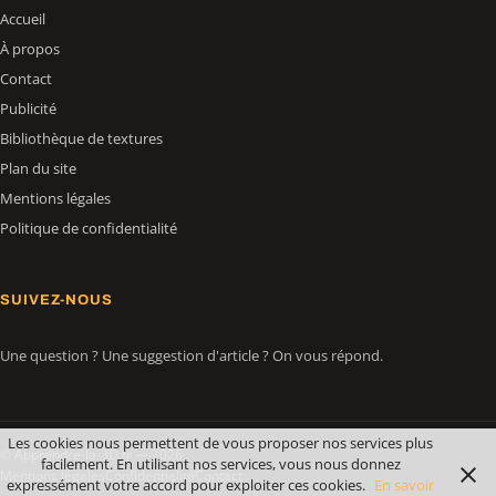
Accueil
À propos
Contact
Publicité
Bibliothèque de textures
Plan du site
Mentions légales
Politique de confidentialité
SUIVEZ-NOUS
Une question ? Une suggestion d'article ? On vous répond.
Les cookies nous permettent de vous proposer nos services plus
© Apprendre-la-3D.fr — 2026
facilement. En utilisant nos services, vous nous donnez
Mentions légales
Confidentialité
Contact
expressément votre accord pour exploiter ces cookies.
En savoir