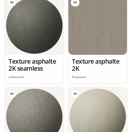
2K
2K
Texture asphalte
Texture asphalte
2K seamless
2K
ambientCG
Polyhaven
2K
2K