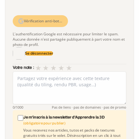
Vérification anti-bot…
L'authentification Google est nécessaire pour limiter le spam.
Aucune donnée n'est partagée publiquement à part votre nom et
photo de profil.
Se déconnecter
★
★
★
★
★
Votre note :
0
/1000
Pas de liens · pas de domaines · pas de promo
Je m'inscris à la newsletter d'Apprendre la 3D
(obligatoire pour publier)
Vous recevrez nos articles, tutos et packs de textures
gratuits triés sur le volet. Désinscription en un clic à tout