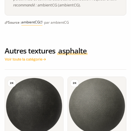
recommandé :
ambientCG (ambientCG).
ambientCG
Source :
· par ambientCG
Autres textures
asphalte
Voir toute la catégorie
2K
2K