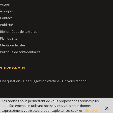
Accueil
À propos
Contact
Publicité
Bibliothèque de textures
Plan du site
Mentions légales
Politique de confidentialité
SUIVEZ-NOUS
Une question ? Une suggestion d'article ? On vous répond.
Les cookies nous permettent de vous proposer nos services plus
© Apprendre-la-3D.fr — 2026
facilement. En utilisant nos services, vous nous donnez
Mentions légales
Confidentialité
Contact
expressément votre accord pour exploiter ces cookies.
En savoir