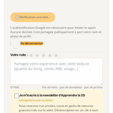
Vérification anti-bot…
L'authentification Google est nécessaire pour limiter le spam.
Aucune donnée n'est partagée publiquement à part votre nom et
photo de profil.
Se déconnecter
★
★
★
★
★
Votre note :
0
/1000
Pas de liens · pas de domaines · pas de promo
Je m'inscris à la newsletter d'Apprendre la 3D
(obligatoire pour publier)
Vous recevrez nos articles, tutos et packs de textures
gratuits triés sur le volet. Désinscription en un clic à tout