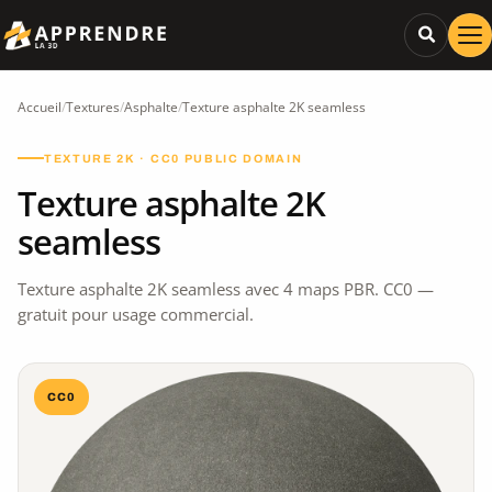
Accueil
/
Textures
/
Asphalte
/
Texture asphalte 2K seamless
TEXTURE 2K · CC0 PUBLIC DOMAIN
Texture asphalte 2K
seamless
Texture asphalte 2K seamless avec 4 maps PBR. CC0 —
gratuit pour usage commercial.
CC0