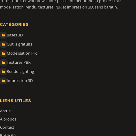
Tutos, outils et workflows pour passer du débutant au pro de la 3D :
modélisation, rendu, textures PBR et impression 3D, sans baratin.
CATÉGORIES
Bases 3D
Outils gratuits
Modélisation Pro
Textures PBR
Rendu Lighting
Impression 3D
LIENS UTILES
Accueil
À propos
Contact
Publicité