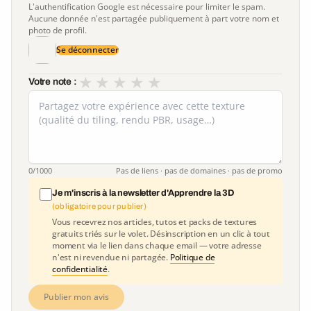
L'authentification Google est nécessaire pour limiter le spam.
Aucune donnée n'est partagée publiquement à part votre nom et
photo de profil.
Se déconnecter
★
★
★
★
★
Votre note :
0
/1000
Pas de liens · pas de domaines · pas de promo
Je m'inscris à la newsletter d'Apprendre la 3D
(obligatoire pour publier)
Vous recevrez nos articles, tutos et packs de textures
gratuits triés sur le volet. Désinscription en un clic à tout
moment via le lien dans chaque email — votre adresse
n'est ni revendue ni partagée.
Politique de
confidentialité
.
Publier mon avis