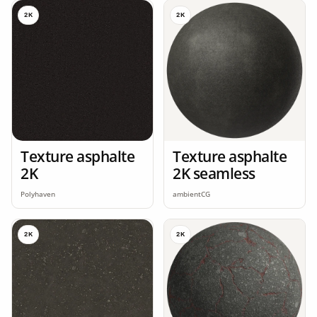
2K
2K
Texture asphalte
Texture asphalte
2K
2K seamless
Polyhaven
ambientCG
2K
2K