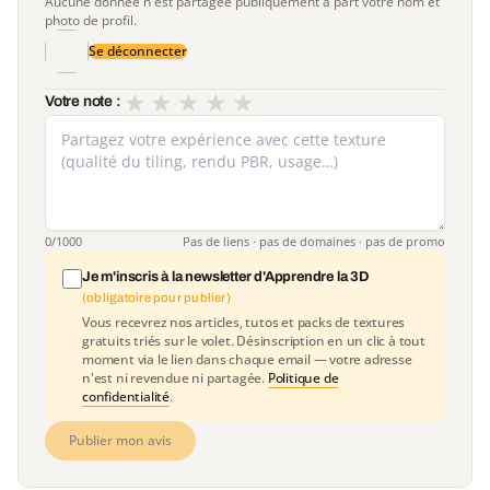
Aucune donnée n'est partagée publiquement à part votre nom et
photo de profil.
Se déconnecter
★
★
★
★
★
Votre note :
0
/1000
Pas de liens · pas de domaines · pas de promo
Je m'inscris à la newsletter d'Apprendre la 3D
(obligatoire pour publier)
Vous recevrez nos articles, tutos et packs de textures
gratuits triés sur le volet. Désinscription en un clic à tout
moment via le lien dans chaque email — votre adresse
n'est ni revendue ni partagée.
Politique de
confidentialité
.
Publier mon avis