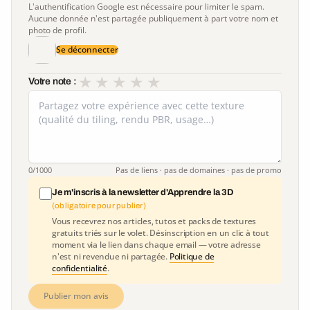
L'authentification Google est nécessaire pour limiter le spam.
Aucune donnée n'est partagée publiquement à part votre nom et
photo de profil.
Se déconnecter
★
★
★
★
★
Votre note :
0
/1000
Pas de liens · pas de domaines · pas de promo
Je m'inscris à la newsletter d'Apprendre la 3D
(obligatoire pour publier)
Vous recevrez nos articles, tutos et packs de textures
gratuits triés sur le volet. Désinscription en un clic à tout
moment via le lien dans chaque email — votre adresse
n'est ni revendue ni partagée.
Politique de
confidentialité
.
Publier mon avis