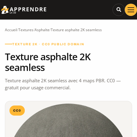
Accueil
/
Textures
/
Asphalte
/
Texture asphalte 2K seamless
TEXTURE 2K · CC0 PUBLIC DOMAIN
Texture asphalte 2K
seamless
Texture asphalte 2K seamless avec 4 maps PBR. CC0 —
gratuit pour usage commercial.
CC0