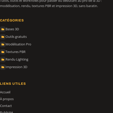
Tutos, outils et workflows pour passer du débutant au pro de la 3D :
modélisation, rendu, textures PBR et impression 3D, sans baratin.
CATÉGORIES
Bases 3D
Outils gratuits
Modélisation Pro
Textures PBR
Rendu Lighting
Impression 3D
LIENS UTILES
Accueil
À propos
Contact
Publicité