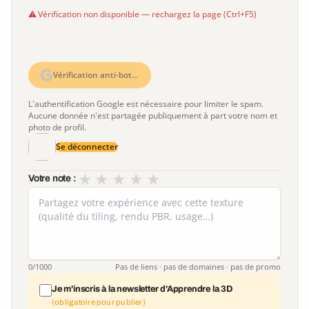
Vérification non disponible — rechargez la page (Ctrl+F5)
Vérification anti-bot…
L'authentification Google est nécessaire pour limiter le spam.
Aucune donnée n'est partagée publiquement à part votre nom et
photo de profil.
Se déconnecter
★
★
★
★
★
Votre note :
0
/1000
Pas de liens · pas de domaines · pas de promo
Je m'inscris à la newsletter d'Apprendre la 3D
(obligatoire pour publier)