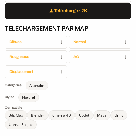
Télécharger 2K
TÉLÉCHARGEMENT PAR MAP
Diffuse
↓
Normal
↓
Roughness
↓
AO
↓
Displacement
↓
Asphalte
Catégories
Naturel
Styles
Compatible
3ds Max
Blender
Cinema 4D
Godot
Maya
Unity
Unreal Engine