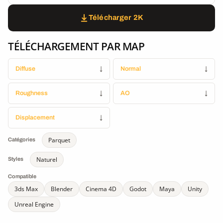
Télécharger 2K
TÉLÉCHARGEMENT PAR MAP
Diffuse
↓
Normal
↓
Roughness
↓
AO
↓
Displacement
↓
Parquet
Catégories
Naturel
Styles
Compatible
3ds Max
Blender
Cinema 4D
Godot
Maya
Unity
Unreal Engine