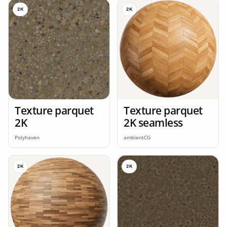
2K
2K
Texture parquet
Texture parquet
2K
2K seamless
Polyhaven
ambientCG
2K
2K