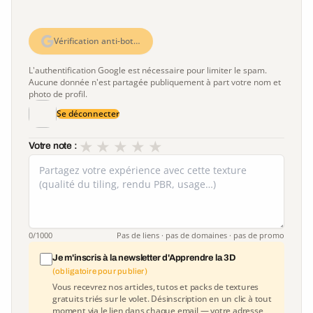
Vérification anti-bot…
L'authentification Google est nécessaire pour limiter le spam.
Aucune donnée n'est partagée publiquement à part votre nom et
photo de profil.
Se déconnecter
★
★
★
★
★
Votre note :
0
/1000
Pas de liens · pas de domaines · pas de promo
Je m'inscris à la newsletter d'Apprendre la 3D
(obligatoire pour publier)
Vous recevrez nos articles, tutos et packs de textures
gratuits triés sur le volet. Désinscription en un clic à tout
moment via le lien dans chaque email — votre adresse