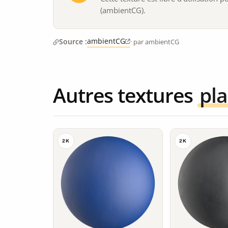
(ambientCG).
ambientCG
Source :
· par ambientCG
Autres textures
pla
2K
2K