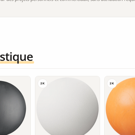
stique
2K
2K