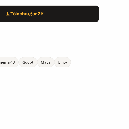
Télécharger 2K
inema 4D
Godot
Maya
Unity