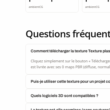
seamless
seamle
ambientCG
ambientCG
Questions fréquen
Comment télécharger la texture Texture pla
Cliquez simplement sur le bouton « Télécharger
est livrée avec ses 0 maps PBR (diffuse, normal,
Puis-je utiliser cette texture pour un projet 
Quels logiciels 3D sont compatibles ?
La texture est-elle seamless (sans coutures