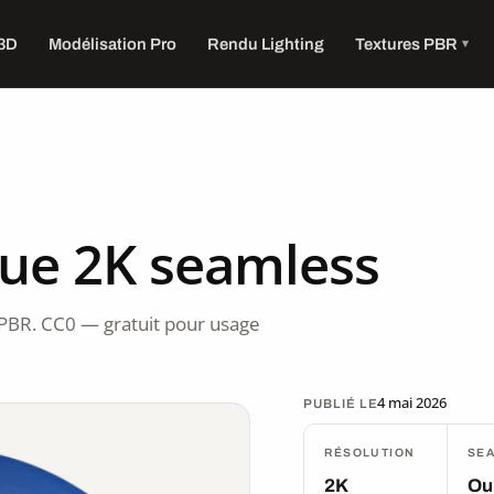
 3D
Modélisation Pro
Rendu Lighting
Textures PBR
que 2K seamless
PBR. CC0 — gratuit pour usage
4 mai 2026
PUBLIÉ LE
RÉSOLUTION
SE
2K
Ou