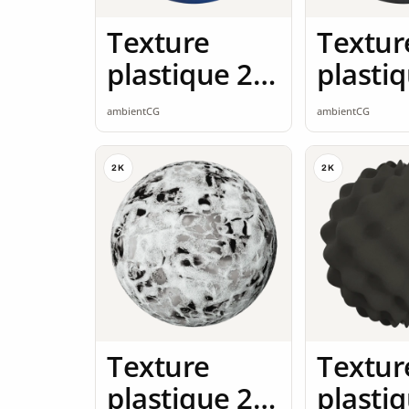
Texture
Textur
plastique 2K
plasti
seamless
seamle
ambientCG
ambientCG
2K
2K
Texture
Textur
plastique 2K
plasti