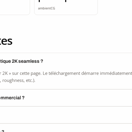
ss
seamless
ambientCG
tes
stique 2K seamless ?
 2K » sur cette page. Le téléchargement démarre immédiatement, s
 roughness, etc.).
commercial ?
) ?