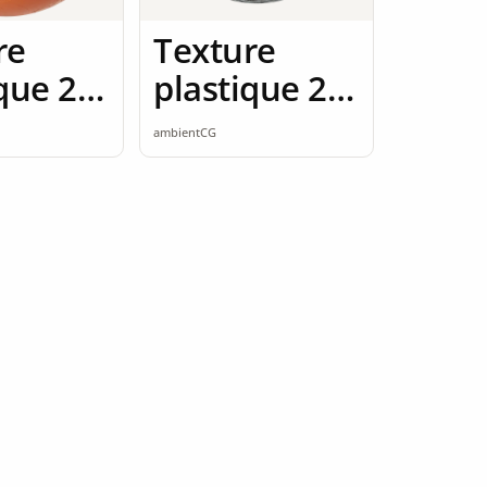
re
Texture
ique 2K
plastique 2K
ess
seamless
ambientCG