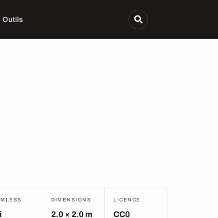
Outils
AMLESS
DIMENSIONS
LICENCE
i
2.0 × 2.0 m
CC0