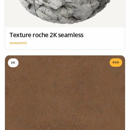
Texture roche 2K seamless
ambientCG
CC0
2K