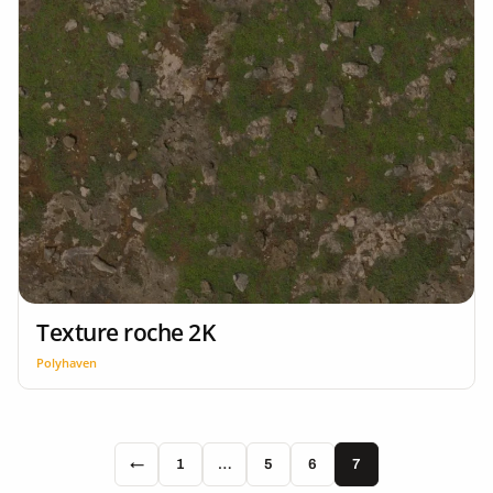
Texture roche 2K
Polyhaven
←
1
…
5
6
7