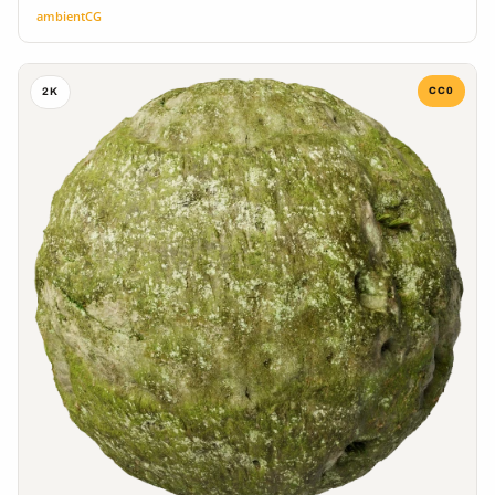
ambientCG
CC0
2K