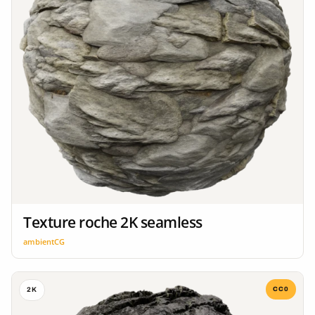
Texture roche 2K seamless
ambientCG
CC0
2K