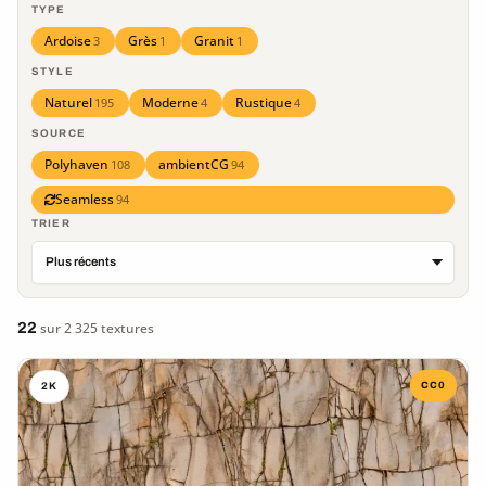
TYPE
Ardoise
Grès
Granit
3
1
1
STYLE
Naturel
Moderne
Rustique
195
4
4
SOURCE
Polyhaven
ambientCG
108
94
Seamless
94
TRIER
22
sur 2 325 textures
CC0
2K