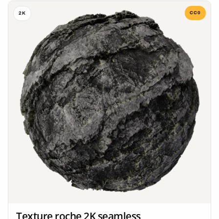
CC0
2K
Texture roche 2K seamless