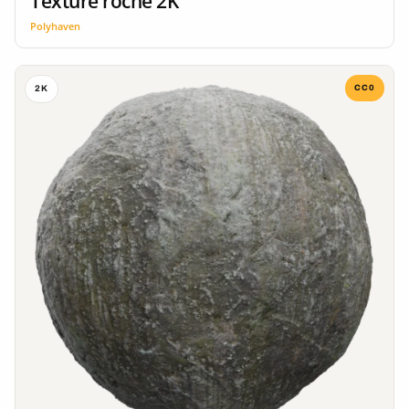
Texture roche 2K
Polyhaven
CC0
2K