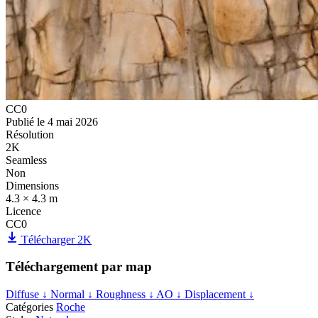
CC0
Publié le
4 mai 2026
Résolution
2K
Seamless
Non
Dimensions
4.3 × 4.3 m
Licence
CC0
Télécharger 2K
Téléchargement par map
Diffuse
↓
Normal
↓
Roughness
↓
AO
↓
Displacement
↓
Catégories
Roche