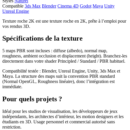
Styles
Naturel
Compatible
3ds Max
Blender
Cinema 4D
Godot
Maya
Unity
Unreal Engine
Texture roche 2K est une texture roche en 2K, prête à l’emploi pour
vos rendus 3D.
Spécifications de la texture
5 maps PBR sont incluses : diffuse (albedo), normal map,
roughness, ambient occlusion et displacement (height). Branchez-les
directement dans votre shader Principled / Standard / PBR habituel.
Compatibilité testée : Blender, Unreal Engine, Unity, 3ds Max et
Maya. La structure des maps suit la convention PBR standard
(Normal OpenGL, Roughness linéaire), donc l’intégration est
immédiate.
Pour quels projets ?
Idéal pour les studios de visualisation, les développeurs de jeux
indépendants, les architectes d’intérieur, les motion designers et les
étudiants en 3D. Usage personnel et commercial autorisé sans
restriction.