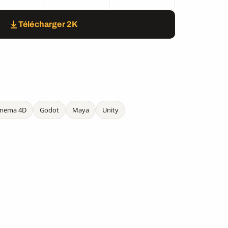
Télécharger 2K
inema 4D
Godot
Maya
Unity