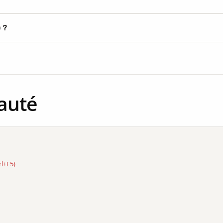
) ?
auté
rl+F5)