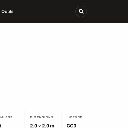
Outils
AMLESS
DIMENSIONS
LICENCE
i
2.0 × 2.0 m
CC0