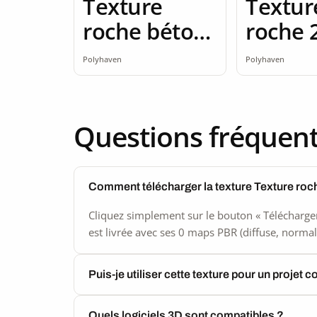
Texture
Textur
roche béton
roche 
brut 2K
Polyhaven
Polyhaven
Questions fréquen
Comment télécharger la texture Texture roc
Cliquez simplement sur le bouton « Télécharger
est livrée avec ses 0 maps PBR (diffuse, normal,
Puis-je utiliser cette texture pour un projet 
Quels logiciels 3D sont compatibles ?