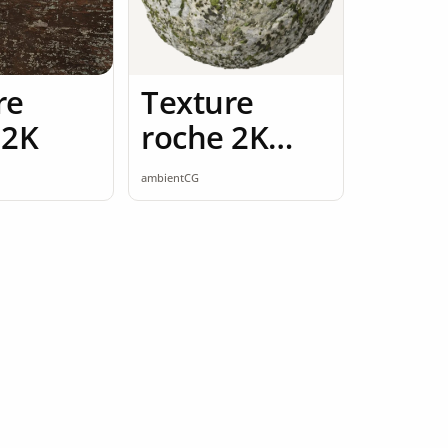
re
Texture
 2K
roche 2K
seamless
ambientCG