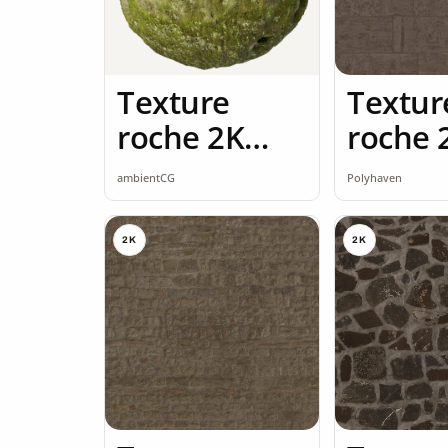
Texture
Textur
roche 2K
roche 
seamless
ambientCG
Polyhaven
2K
2K