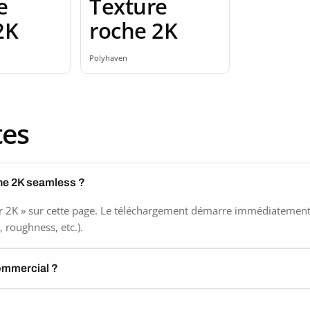
e
Texture
2K
roche 2K
Polyhaven
tes
he 2K seamless ?
 2K » sur cette page. Le téléchargement démarre immédiatement, s
 roughness, etc.).
commercial ?