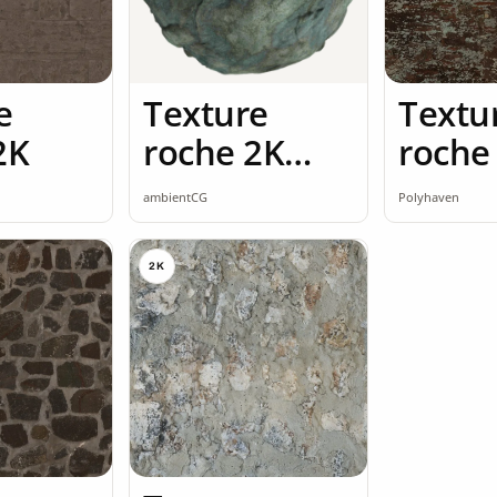
e
Texture
Textu
2K
roche 2K
roche
seamless
ambientCG
Polyhaven
2K