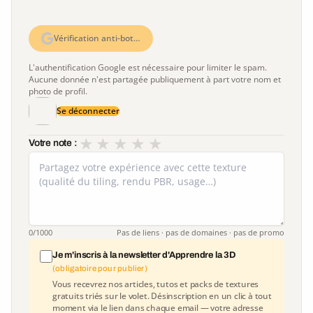
Vérification anti-bot…
L'authentification Google est nécessaire pour limiter le spam.
Aucune donnée n'est partagée publiquement à part votre nom et
photo de profil.
Se déconnecter
★
★
★
★
★
Votre note :
0
/1000
Pas de liens · pas de domaines · pas de promo
Je m'inscris à la newsletter d'Apprendre la 3D
(obligatoire pour publier)
Vous recevrez nos articles, tutos et packs de textures
gratuits triés sur le volet. Désinscription en un clic à tout
moment via le lien dans chaque email — votre adresse