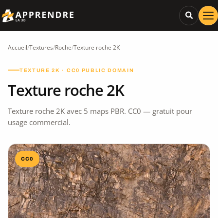
Accueil
/
Textures
/
Roche
/
Texture roche 2K
TEXTURE 2K · CC0 PUBLIC DOMAIN
Texture roche 2K
Texture roche 2K avec 5 maps PBR. CC0 — gratuit pour
usage commercial.
CC0