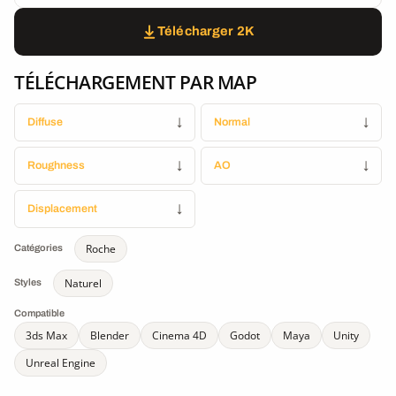
Télécharger 2K
TÉLÉCHARGEMENT PAR MAP
Diffuse
↓
Normal
↓
Roughness
↓
AO
↓
Displacement
↓
Roche
Catégories
Naturel
Styles
Compatible
3ds Max
Blender
Cinema 4D
Godot
Maya
Unity
Unreal Engine