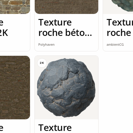
e
Texture
Textu
2K
roche béton
roche
brut 2K
seaml
Polyhaven
ambientCG
2K
e
Texture