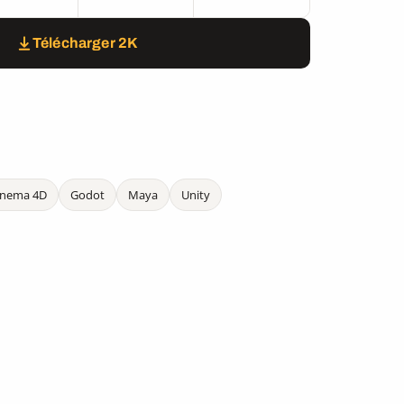
Télécharger 2K
inema 4D
Godot
Maya
Unity