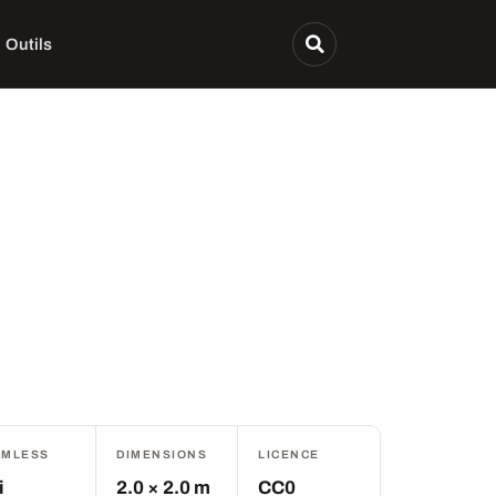
Outils
AMLESS
DIMENSIONS
LICENCE
i
2.0 × 2.0 m
CC0