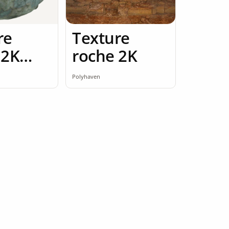
re
Texture
 2K
roche 2K
ess
Polyhaven