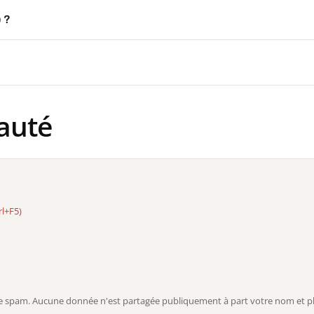
) ?
auté
rl+F5)
r le spam. Aucune donnée n'est partagée publiquement à part votre nom et ph