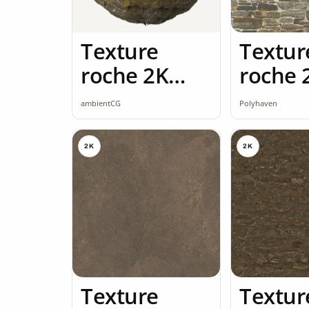
Texture
Textur
roche 2K
roche 
seamless
ambientCG
Polyhaven
2K
2K
Texture
Textur