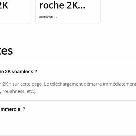
2K
roche 2K
seamless
ambientCG
tes
he 2K seamless ?
 2K » sur cette page. Le téléchargement démarre immédiatement, s
 roughness, etc.).
commercial ?