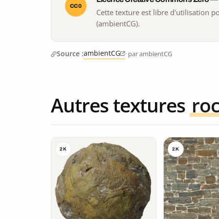
CC0
Cette texture est libre d'utilisation
(ambientCG).
ambientCG
Source :
· par ambientCG
Autres textures
ro
2K
2K