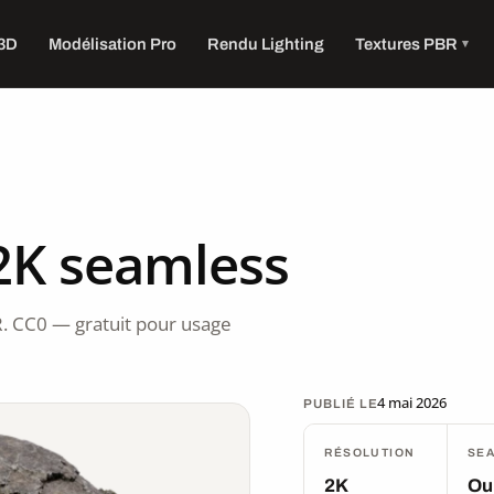
 3D
Modélisation Pro
Rendu Lighting
Textures PBR
2K seamless
. CC0 — gratuit pour usage
4 mai 2026
PUBLIÉ LE
RÉSOLUTION
SE
2K
Ou