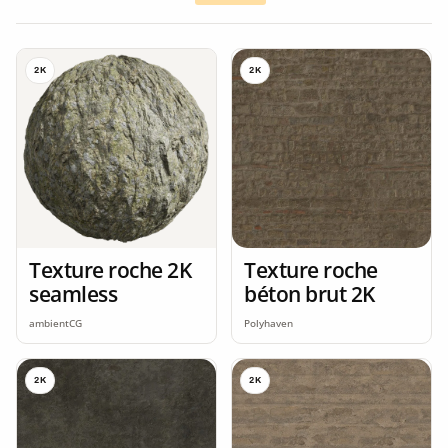
2K
2K
Texture roche 2K
Texture roche
seamless
béton brut 2K
ambientCG
Polyhaven
2K
2K