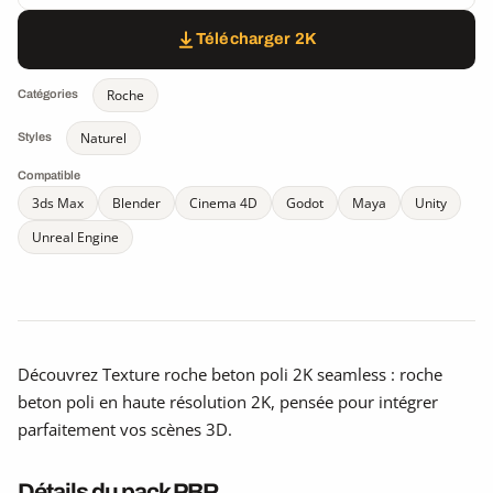
Télécharger 2K
Roche
Catégories
Naturel
Styles
Compatible
3ds Max
Blender
Cinema 4D
Godot
Maya
Unity
Unreal Engine
Découvrez Texture roche beton poli 2K seamless : roche
beton poli en haute résolution 2K, pensée pour intégrer
parfaitement vos scènes 3D.
Détails du pack PBR