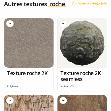
Autres textures
roche
Voir toute la catégorie
2K
2K
Texture roche 2K
Texture roche 2K
seamless
Polyhaven
ambientCG
2K
2K