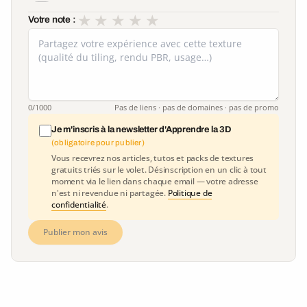
★
★
★
★
★
Votre note :
0
/1000
Pas de liens · pas de domaines · pas de promo
Je m'inscris à la newsletter d'Apprendre la 3D
(obligatoire pour publier)
Vous recevrez nos articles, tutos et packs de textures
gratuits triés sur le volet. Désinscription en un clic à tout
moment via le lien dans chaque email — votre adresse
n'est ni revendue ni partagée.
Politique de
confidentialité
.
Publier mon avis