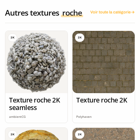
Autres textures
roche
Voir toute la catégorie
2K
2K
Texture roche 2K
Texture roche 2K
seamless
ambientCG
Polyhaven
2K
2K