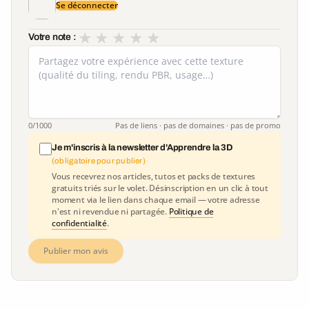
Se déconnecter
★
★
★
★
★
Votre note :
0
/1000
Pas de liens · pas de domaines · pas de promo
Je m'inscris à la newsletter d'Apprendre la 3D
(obligatoire pour publier)
Vous recevrez nos articles, tutos et packs de textures
gratuits triés sur le volet. Désinscription en un clic à tout
moment via le lien dans chaque email — votre adresse
n'est ni revendue ni partagée.
Politique de
confidentialité
.
Publier mon avis