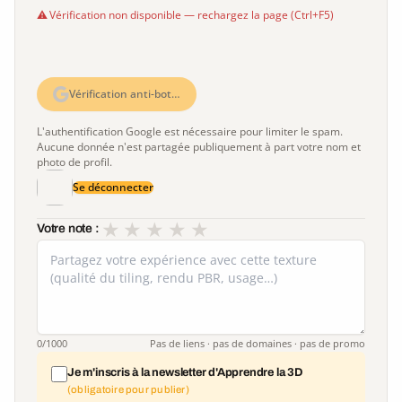
Vérification non disponible — rechargez la page (Ctrl+F5)
Vérification anti-bot…
L'authentification Google est nécessaire pour limiter le spam.
Aucune donnée n'est partagée publiquement à part votre nom et
photo de profil.
Se déconnecter
★
★
★
★
★
Votre note :
0
/1000
Pas de liens · pas de domaines · pas de promo
Je m'inscris à la newsletter d'Apprendre la 3D
(obligatoire pour publier)