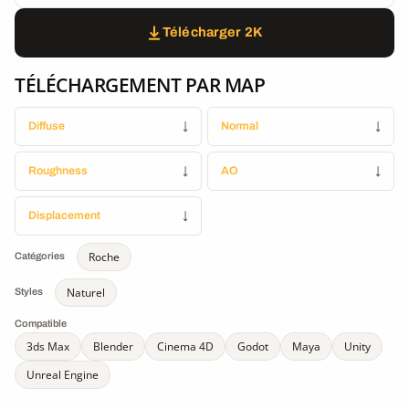
Télécharger 2K
TÉLÉCHARGEMENT PAR MAP
Diffuse
↓
Normal
↓
Roughness
↓
AO
↓
Displacement
↓
Roche
Catégories
Naturel
Styles
Compatible
3ds Max
Blender
Cinema 4D
Godot
Maya
Unity
Unreal Engine